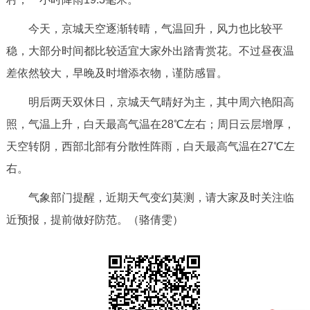
走进北京
今天，京城天空逐渐转晴，气温回升，风力也比较平
北京概况
十六区概览
人文北京
稳，大部分时间都比较适宜大家外出踏青赏花。不过昼夜温
差依然较大，早晚及时增添衣物，谨防感冒。
绿色北京
图说北京
视频北京
明后两天双休日，京城天气晴好为主，其中周六艳阳高
多语种
照，气温上升，白天最高气温在28℃左右；周日云层增厚，
天空转阴，西部北部有分散性阵雨，白天最高气温在27℃左
ENGLISH
한국어
日本語
右。
DEUTSCH
FRANÇAIS
РУССКИЙ ЯЗЫК
气象部门提醒，近期天气变幻莫测，请大家及时关注临
近预报，提前做好防范。（骆倩雯）
ESPAÑOL
العربية
PORTUGUÊS
ITALIANO