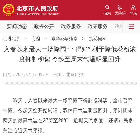
网站地图
搜索
无障碍
登录
要闻动态
要闻动态
政务公开
政务服务
政策服务
政民互动
走进北京
>
专题
>
京华花事指南
>
赏花提示
党中央精神
国务院信息
中央部委动态
入春以来最大一场降雨“下得好” 利于降低花粉浓
度抑制柳絮 今起至周末气温明显回升
北京要闻
会议信息
部门动态
日期：2026-04-17 09:39
来源：北京日报
各区热点
政务公开
昨天，入春以来最大一场降雨下得酣畅淋漓，全市普降
中雨。今起天空开始转晴，双休日气温明显回升，预计周末
市领导
机构职能
政策服务
两天的最高气温在27℃至28℃。近期天气多变，还请市民多
政策兑现
政策解读
回应关切
关注临近天气预报。