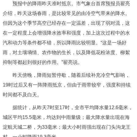
预报中的降雨昨天准时抵京。市气象台首席预报员翟亮
决策公开
专题公开
介绍，昨天这场春雨，是比较常见的由冷空气带来的降水。
政务服务
但因为这个季节高空已经存在一定温差，出现了弱对流，这
在一定程度上会增强降水效率和强度，加上这次过程中的水
个人服务
法人服务
部门服务
汽和动力等条件都不错，所以降雨比较明显。“这是一场好
雨，对土壤墒情、农作物的生长，以及降低花粉浓度、柳絮
便民服务
利企服务
投资项目
抑制等都起到很好的作用。”翟亮说。
昨天傍晚，降雨短暂停歇，随着后续补充冷空气影响，
中介服务
阳光政务
19时过后又有一阵降雨抵京，但由于雨带较窄，强度和持续
政民互动
时间都不及白天。
12345网上接诉即办
我要咨询
我要建议
据统计，从昨天7时至17时，全市平均降水量12.6毫米，
城区平均15.5毫米，均达到中雨量级；最大降水量出现在海
参与调查
在线访谈
图说互动
淀航天城二桥，为33毫米；最大小时雨强出现在门头沟龙王
村，一小时降雨19.3毫米。