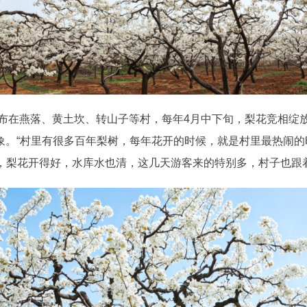
在燕落、黄土坎、转山子等村，每年4月中下旬，梨花竞相绽放
景象。“村里有很多百年梨树，每年花开的时候，就是村里最热闹
方，梨花开得好，水库水也清，这几天游客来的特别多，村子也跟