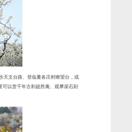
步天文台路、登临董各庄村瞭望台，或
这里可以赏千年古刹超胜庵、观摩崖石刻