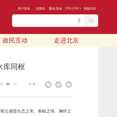
/
ENGLISH
用户登录
无障碍
繁体
简体
智能问答
政民互动
走进北京
水库同框
大
中
小
分享：
到密云感受生态之美、奉献之情、胸怀之