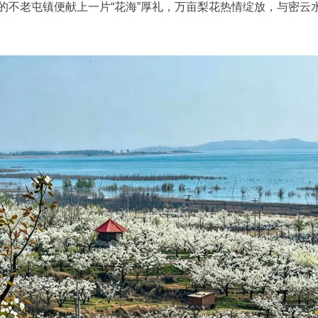
的不老屯镇便献上一片“花海”厚礼，万亩梨花热情绽放，与密云