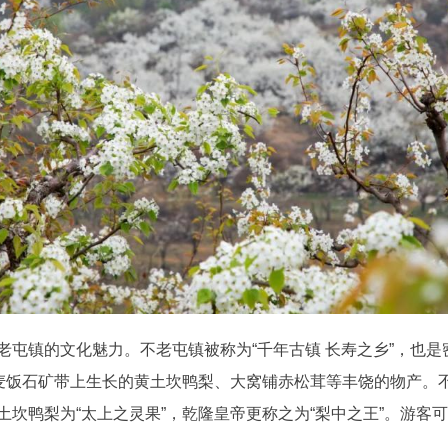
镇的文化魅力。不老屯镇被称为“千年古镇 长寿之乡”，也是
麦饭石矿带上生长的黄土坎鸭梨、大窝铺赤松茸等丰饶的物产。不
坎鸭梨为“太上之灵果”，乾隆皇帝更称之为“梨中之王”。游客