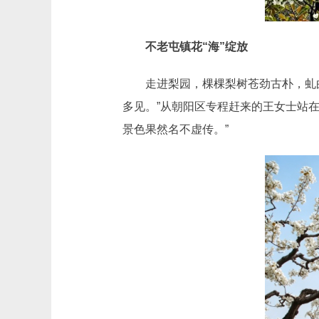
不老屯镇花“海”绽放
走进梨园，棵棵梨树苍劲古朴，虬曲
多见。”从朝阳区专程赶来的王女士站在
景色果然名不虚传。”