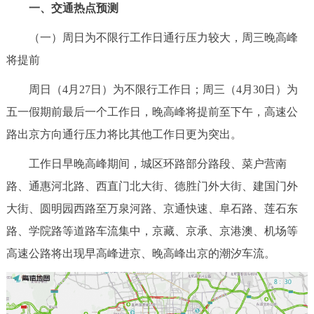
一、交通热点预测
决策公开
专题公开
（一）周日为不限行工作日通行压力较大，周三晚高峰
政务服务
将提前
个人服务
法人服务
部门服务
周日（4月27日）为不限行工作日；周三（4月30日）为
五一假期前最后一个工作日，晚高峰将提前至下午，高速公
便民服务
利企服务
投资项目
路出京方向通行压力将比其他工作日更为突出。
工作日早晚高峰期间，城区环路部分路段、菜户营南
中介服务
阳光政务
路、通惠河北路、西直门北大街、德胜门外大街、建国门外
政民互动
大街、圆明园西路至万泉河路、京通快速、阜石路、莲石东
路、学院路等道路车流集中，京藏、京承、京港澳、机场等
12345网上接诉即办
我要咨询
我要建议
高速公路将出现早高峰进京、晚高峰出京的潮汐车流。
参与调查
在线访谈
图说互动