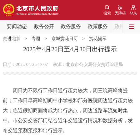
网站地图
搜索
无障碍
登录
要闻动态
要闻动态
政务公开
政务服务
政策服务
政民互动
走进北京
>
专题
>
京城赏花日历
>
赏花提示
党中央精神
国务院信息
中央部委动态
2025年4月26日至4月30日出行提示
北京要闻
会议信息
部门动态
日期：2025-04-25 17:07
来源：北京市公安局公安交通管理局
各区热点
周日为不限行工作日通行压力较大，周三晚高峰将提
政务公开
前；工作日早高峰期间中小学校和部分医院周边通行压力较
大；临近假期商圈将成为出行热点，周边道路车流短时集
市领导
机构职能
政策服务
中。市公安交管部门结合近年交通运行情况和数据分析，发
政策兑现
政策解读
回应关切
布交通预测预报和出行提示。