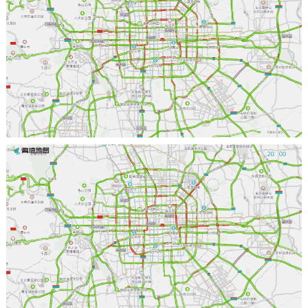
走进北京
北京概况
十六区概览
人文北京
绿色北京
图说北京
视频北京
多语种
ENGLISH
한국어
日本語
DEUTSCH
FRANÇAIS
РУССКИЙ ЯЗЫК
ESPAÑOL
العربية
PORTUGUÊS
ITALIANO