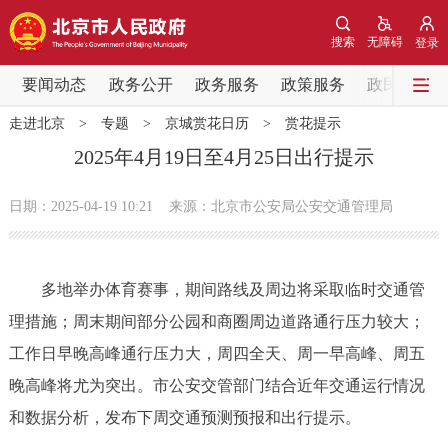
网站地图
搜索
无障碍
登录
要闻动态
要闻动态
政务公开
政务服务
政策服务
政民互动
走进北京
>
专题
>
京城赏花日历
>
赏花提示
党中央精神
国务院信息
中央部委动态
2025年4月19日至4月25日出行提示
北京要闻
会议信息
部门动态
日期：2025-04-19 10:21
来源：北京市公安局公安交通管理局
各区热点
多地举办体育赛事，期间路线及周边将采取临时交通管
政务公开
理措施；周末期间部分公园和商圈周边道路通行压力较大；
工作日早晚高峰通行压力大，周四全天、周一早高峰、周五
市领导
机构职能
政策服务
晚高峰将尤为突出。市公安交管部门结合近年交通运行情况
政策兑现
政策解读
回应关切
和数据分析，发布下周交通预测预报和出行提示。