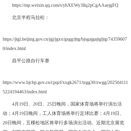
走进北京
https://mp.weixin.qq.com/s/yhXEWy3llq2pCgAAaejgFQ
北京半程马拉松：
北京概况
十六区概览
人文北京
绿色北京
图说北京
视频北京
https://jtgl.beijing.gov.cn/jgj/jgxx/gsgg/jttg/bjsgajgajtgljtg/74359607
0/index.html
多语种
昌平公路自行车赛
ENGLISH
한국어
日本語
https://www.bjchp.gov.cn/cpqzf/xxgk2671/tzgg30/zwgg/202504111
DEUTSCH
FRANÇAIS
РУССКИЙ ЯЗЫК
5224194463/index.html
ESPAÑOL
العربية
PORTUGUÊS
4月19日、20日、25日晚间，国家体育场将举行演出活
动；4月19日晚间，工人体育场将举行足球比赛；4月19日、
ITALIANO
20日晚间，五棵松地区将举行多场演出活动。近期北京展览