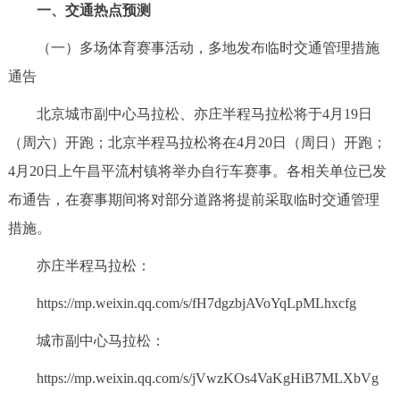
一、交通热点预测
决策公开
专题公开
（一）多场体育赛事活动，多地发布临时交通管理措施
政务服务
通告
个人服务
法人服务
部门服务
北京城市副中心马拉松、亦庄半程马拉松将于4月19日
（周六）开跑；北京半程马拉松将在4月20日（周日）开跑；
便民服务
利企服务
投资项目
4月20日上午昌平流村镇将举办自行车赛事。各相关单位已发
布通告，在赛事期间将对部分道路将提前采取临时交通管理
中介服务
阳光政务
措施。
政民互动
亦庄半程马拉松：
https://mp.weixin.qq.com/s/fH7dgzbjAVoYqLpMLhxcfg
12345网上接诉即办
我要咨询
我要建议
城市副中心马拉松：
参与调查
在线访谈
图说互动
https://mp.weixin.qq.com/s/jVwzKOs4VaKgHiB7MLXbVg