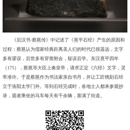
决策公开
专题公开
政务服务
个人服务
法人服务
部门服务
《后汉书·蔡邕传》中记述了《熹平石经》产生的原因和
过程：蔡邕认为儒家经典距离圣人们的时代已很遥远，文字
便民服务
利企服务
投资项目
多有谬误，后世多有穿凿附会，疑误后学。东汉熹平四年
（175），蔡邕等大臣上奏皇帝，请求正定《六经》文字，灵
中介服务
阳光政务
帝准许。于是蔡邕作为书法家亲自书丹，并让工匠镌刻石经
政民互动
立于洛阳太学门外。等到石经完成时，各地士人都来参观抄
录，观者乘坐的马车每天有千余辆，塞满了街道。
12345网上接诉即办
我要咨询
我要建议
参与调查
在线访谈
图说互动