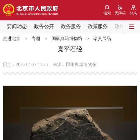
网站地图
搜索
无障碍
登录
要闻动态
要闻动态
政务公开
政务服务
政策服务
政民互动
走进北京
>
专题
>
国家典籍博物馆
>
珍贵展品
党中央精神
国务院信息
中央部委动态
熹平石经
北京要闻
会议信息
部门动态
日期：2026-04-27 11:25
来源：国家典籍博物馆
各区热点
政务公开
市领导
机构职能
政策服务
政策兑现
政策解读
回应关切