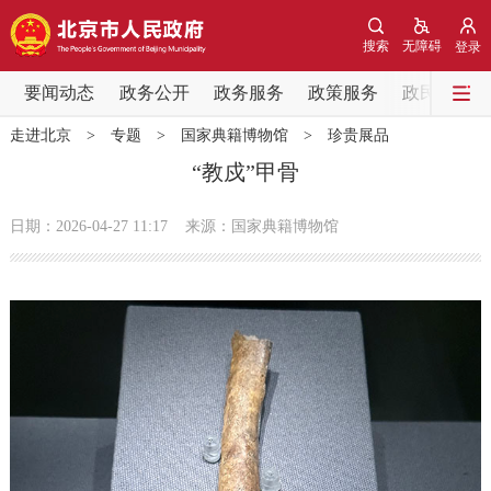
网站地图
搜索
无障碍
登录
要闻动态
要闻动态
政务公开
政务服务
政策服务
政民互动
走进北京
>
专题
>
国家典籍博物馆
>
珍贵展品
党中央精神
国务院信息
中央部委动态
“教戍”甲骨
北京要闻
会议信息
部门动态
日期：2026-04-27 11:17
来源：国家典籍博物馆
各区热点
政务公开
市领导
机构职能
政策服务
政策兑现
政策解读
回应关切