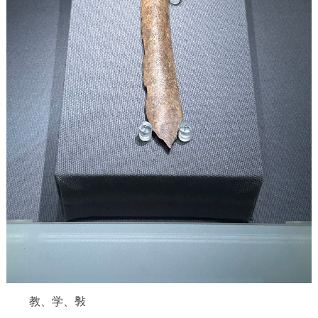
决策公开
专题公开
政务服务
个人服务
法人服务
部门服务
便民服务
利企服务
投资项目
中介服务
阳光政务
政民互动
12345网上接诉即办
我要咨询
我要建议
参与调查
在线访谈
图说互动
教、学、斅