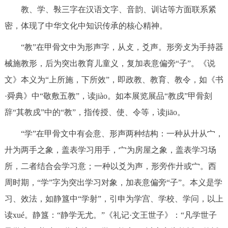
走进北京
教、学、斅三字在汉语文字、音韵、训诂等方面联系紧
密，体现了中华文化中知识传承的核心精神。
北京概况
十六区概览
人文北京
“教”在甲骨文中为形声字，从攴，爻声。形旁攴为手持器
绿色北京
图说北京
视频北京
械施教形，后为突出教育儿童义，复加表意偏旁“子”。《说
文》本义为“上所施，下所效”，即政教、教育、教令，如《书
多语种
·舜典》中“敬敷五教”，读jiào。如本展览展品“教戍”甲骨刻
ENGLISH
한국어
辞“其教戍”中的“教”，指传授、使、令等，读jiāo。
日本語
“学”在甲骨文中有会意、形声两种结构：一种从廾从宀，
DEUTSCH
FRANÇAIS
РУССКИЙ ЯЗЫК
廾为两手之象，盖表学习用手，宀为房屋之象，盖表学习场
所，二者结合会学习意；一种以爻为声，形旁作廾或宀。西
ESPAÑOL
العربية
PORTUGUÊS
周时期，“学”字为突出学习对象，加表意偏旁“子”。本义是学
习、效法，如静簋中“学射”，引申为学宫、学校、学问，以上
ITALIANO
读xué。静簋：“静学无尤。”《礼记·文王世子》：“凡学世子