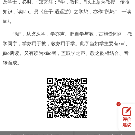
及学士，必时。”郑玄注：“学，教也。”以上意为教授、传授
回到顶部
知识，读jiào。另《庄子·逍遥游》之学鸠，亦作“鹘鸠”，一读
huá。
“斅”，从攴从学，学亦声。源自学与教，古施受同词，教
学同字，学亦用于教，教亦用于学。此字当如学主要有xué、
jiào两读。又有读为xiào者，盖取学之声、教之韵相结合、音
转而成。
评价
建议