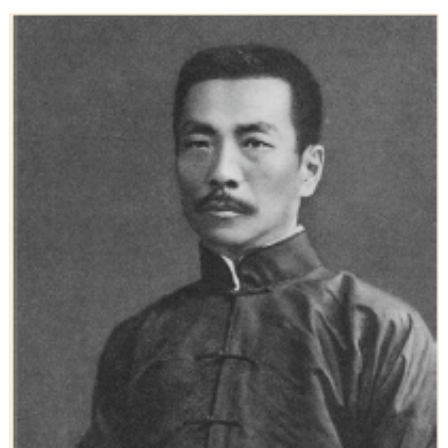
走进北京
北京概况
十六区概览
人文北京
绿色北京
图说北京
视频北京
多语种
ENGLISH
한국어
日本語
DEUTSCH
FRANÇAIS
РУССКИЙ ЯЗЫК
ESPAÑOL
العربية
PORTUGUÊS
ITALIANO