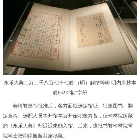
决策公开
专题公开
政务服务
个人服务
法人服务
部门服务
便民服务
利企服务
投资项目
中介服务
阳光政务
永乐大典二万二千八百七十七卷 （明）解缙等辑 明内府抄本
政民互动
卷6523“妆”字册
奏请被皇帝批准后，各方面就选定馆址、征集图书、制
12345网上接诉即办
我要咨询
我要建议
定章程、选配人员等开馆事宜开始积极筹备，但翰林院所藏
的《永乐大典》却迟迟未能入馆。后来，这批书被翰林院掌
参与调查
在线访谈
图说互动
院学士陆润庠搬至其家秘藏。