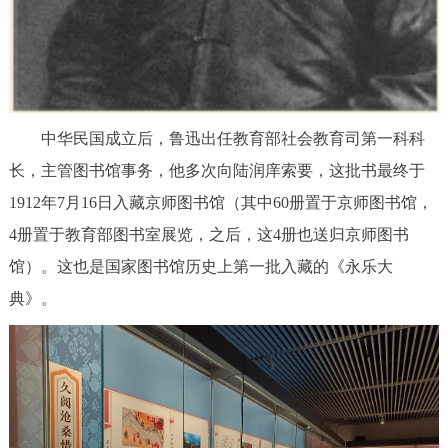
回到顶部
中华民国成立后，鲁迅出任教育部社会教育司第一科科
长，主管图书馆事务，他多次向陆润庠索要，这批书最终于
1912年7月16日入藏京师图书馆（其中60册置于京师图书馆，
4册置于教育部图书室展览，之后，这4册也送归京师图书
馆）。这也是国家图书馆历史上第一批入藏的《永乐大
典》。