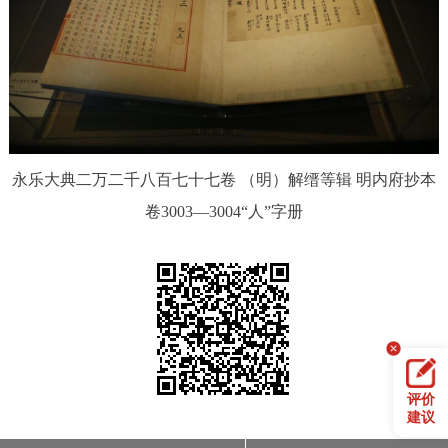
永乐大典二万二千八百七十七卷 （明）解缙等辑 明内府抄本
卷3003—3004“人”字册
评价
建议