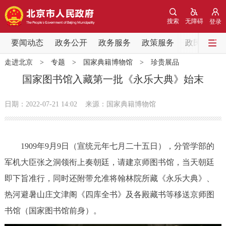
网站地图
搜索
无障碍
登录
要闻动态
要闻动态
政务公开
政务服务
政策服务
政民互动
走进北京
>
专题
>
国家典籍博物馆
>
珍贵展品
党中央精神
国务院信息
中央部委动态
国家图书馆入藏第一批《永乐大典》始末
北京要闻
会议信息
部门动态
日期：2022-07-21 14:02
来源：国家典籍博物馆
各区热点
1909年9月9日（宣统元年七月二十五日），分管学部的
政务公开
军机大臣张之洞领衔上奏朝廷，请建京师图书馆，当天朝廷
即下旨准行，同时还附带允准将翰林院所藏《永乐大典》、
市领导
机构职能
政策服务
热河避暑山庄文津阁《四库全书》及各殿藏书等移送京师图
政策兑现
政策解读
回应关切
书馆（国家图书馆前身）。