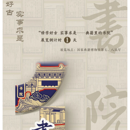
决策公开
专题公开
政务服务
个人服务
法人服务
部门服务
便民服务
利企服务
投资项目
中介服务
阳光政务
政民互动
12345网上接诉即办
我要咨询
我要建议
参与调查
在线访谈
图说互动