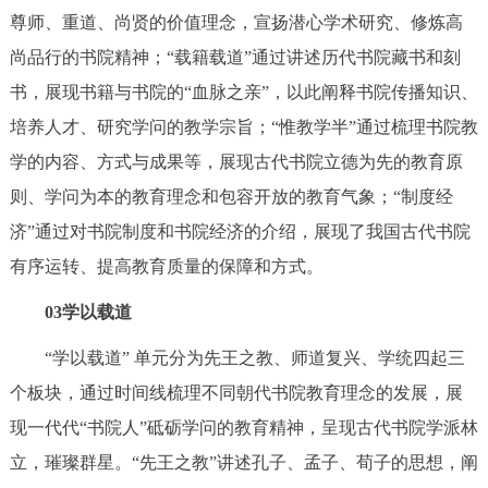
尊师、重道、尚贤的价值理念，宣扬潜心学术研究、修炼高
尚品行的书院精神；“载籍载道”通过讲述历代书院藏书和刻
书，展现书籍与书院的“血脉之亲”，以此阐释书院传播知识、
培养人才、研究学问的教学宗旨；“惟教学半”通过梳理书院教
学的内容、方式与成果等，展现古代书院立德为先的教育原
则、学问为本的教育理念和包容开放的教育气象；“制度经
济”通过对书院制度和书院经济的介绍，展现了我国古代书院
有序运转、提高教育质量的保障和方式。
03学以载道
“学以载道” 单元分为先王之教、师道复兴、学统四起三
个板块，通过时间线梳理不同朝代书院教育理念的发展，展
现一代代“书院人”砥砺学问的教育精神，呈现古代书院学派林
立，璀璨群星。“先王之教”讲述孔子、孟子、荀子的思想，阐