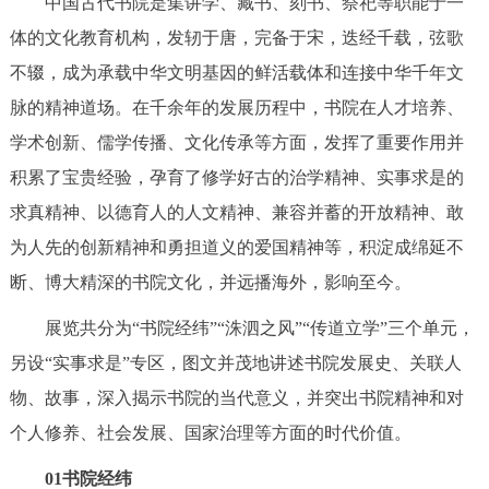
中国古代书院是集讲学、藏书、刻书、祭祀等职能于一
回到顶部
体的文化教育机构，发轫于唐，完备于宋，迭经千载，弦歌
不辍，成为承载中华文明基因的鲜活载体和连接中华千年文
脉的精神道场。在千余年的发展历程中，书院在人才培养、
学术创新、儒学传播、文化传承等方面，发挥了重要作用并
积累了宝贵经验，孕育了修学好古的治学精神、实事求是的
求真精神、以德育人的人文精神、兼容并蓄的开放精神、敢
为人先的创新精神和勇担道义的爱国精神等，积淀成绵延不
断、博大精深的书院文化，并远播海外，影响至今。
展览共分为“书院经纬”“洙泗之风”“传道立学”三个单元，
另设“实事求是”专区，图文并茂地讲述书院发展史、关联人
物、故事，深入揭示书院的当代意义，并突出书院精神和对
个人修养、社会发展、国家治理等方面的时代价值。
01书院经纬