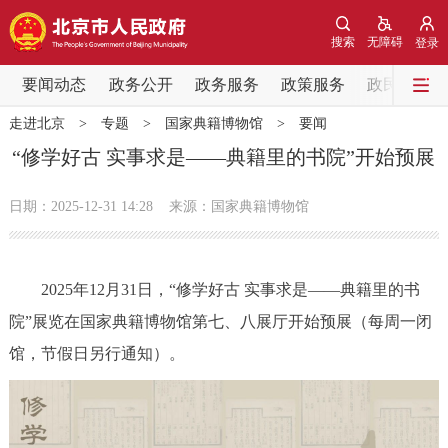
网站地图
搜索
无障碍
登录
要闻动态
要闻动态
政务公开
政务服务
政策服务
政民互动
走进北京
>
专题
>
国家典籍博物馆
>
要闻
党中央精神
国务院信息
中央部委动态
“修学好古 实事求是——典籍里的书院”开始预展
北京要闻
会议信息
部门动态
日期：2025-12-31 14:28
来源：国家典籍博物馆
各区热点
2025年12月31日，“修学好古 实事求是——典籍里的书
政务公开
院”展览在国家典籍博物馆第七、八展厅开始预展（每周一闭
馆，节假日另行通知）。
市领导
机构职能
政策服务
政策兑现
政策解读
回应关切