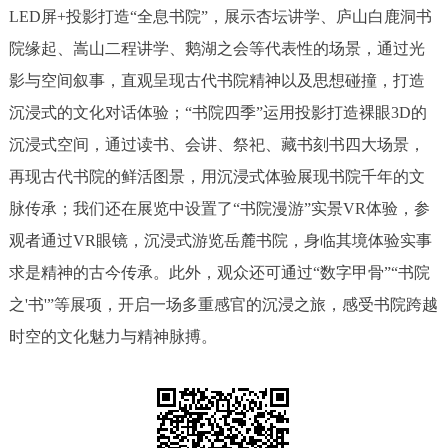
LED屏+投影打造“全息书院”，展示杏坛讲学、庐山白鹿洞书
院缘起、嵩山二程讲学、鹅湖之会等代表性的场景，通过光
影与空间叙事，直观呈现古代书院精神以及思想碰撞，打造
沉浸式的文化对话体验；“书院四季”运用投影打造裸眼3D的
沉浸式空间，通过读书、会讲、祭祀、藏书刻书四大场景，
再现古代书院的鲜活图景，用沉浸式体验展现书院千年的文
脉传承；我们还在展览中设置了“书院漫游”实景VR体验，参
观者通过VR眼镜，沉浸式游览岳麓书院，身临其境体验实事
求是精神的古今传承。此外，观众还可通过“数字甲骨”“书院
之'书'”等展项，开启一场多重感官的沉浸之旅，感受书院跨越
时空的文化魅力与精神脉搏。