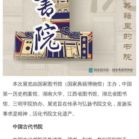
走进北京
北京概况
十六区概览
人文北京
绿色北京
图说北京
视频北京
多语种
ENGLISH
한국어
日本語
本次展览由国家图书馆（国家典籍博物馆）主办，中国
DEUTSCH
FRANÇAIS
РУССКИЙ ЯЗЫК
第一历史档案馆、湖南大学、江西省图书馆、湖北省图书
馆、三明学院协办。展览旨在传承与弘扬书院文化，发扬实
ESPAÑOL
العربية
PORTUGUÊS
事求是精神，活化书院文化遗产。
ITALIANO
中国古代书院