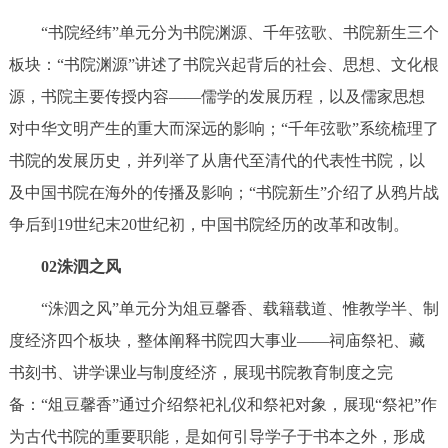
“书院经纬”单元分为书院渊源、千年弦歌、书院新生三个
板块：“书院渊源”讲述了书院兴起背后的社会、思想、文化根
源，书院主要传授内容——儒学的发展历程，以及儒家思想
对中华文明产生的重大而深远的影响；“千年弦歌”系统梳理了
书院的发展历史，并列举了从唐代至清代的代表性书院，以
及中国书院在海外的传播及影响；“书院新生”介绍了从鸦片战
争后到19世纪末20世纪初，中国书院经历的改革和改制。
02洙泗之风
“洙泗之风”单元分为俎豆馨香、载籍载道、惟教学半、制
度经济四个板块，整体阐释书院四大事业——祠庙祭祀、藏
书刻书、讲学课业与制度经济，展现书院教育制度之完
备：“俎豆馨香”通过介绍祭祀礼仪和祭祀对象，展现“祭祀”作
为古代书院的重要职能，是如何引导学子于书本之外，形成