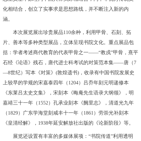
化相结合，创立了实事求是思想路线，并不断注入新的内
涵。
本次展览展出珍贵展品110余种，利用甲骨、石刻、拓
片、善本等多种类型展品，立体呈现书院文化。重点展品包
括：学者考述商代教育的代表甲骨之一——“教戍”甲骨，熹平
石经《论语》残石，唐代进士科考试的对策范本集——唐（7
—8世纪）写本《对策》(敦煌遗书)，收录有中国书院发展史
上较早的学规的宋嘉泰四年（1204）吕乔年刻元明递修本
《东莱吕太史文集》，宋刻本《晦庵先生语录大纲领》，明
嘉靖三十一年（1552）孔承业刻本《阙里志》，清道光九年
（1829）广东学海堂刻咸丰十一年（1861）劳崇光补刻本
《皇清经解》，1938年延安解放社出版的《论新阶段》等。
展览还设置有丰富的多媒体展项：“书院传道”利用透明