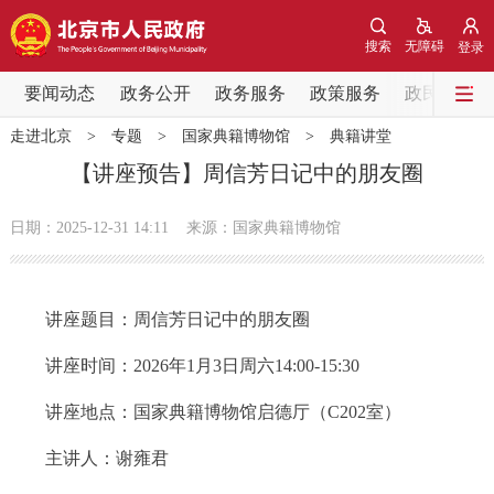
网站地图
搜索
无障碍
登录
要闻动态
要闻动态
政务公开
政务服务
政策服务
政民互动
走进北京
>
专题
>
国家典籍博物馆
>
典籍讲堂
党中央精神
国务院信息
中央部委动态
【讲座预告】周信芳日记中的朋友圈
北京要闻
会议信息
部门动态
日期：2025-12-31 14:11
来源：国家典籍博物馆
各区热点
讲座题目：周信芳日记中的朋友圈
政务公开
讲座时间：2026年1月3日周六14:00-15:30
市领导
机构职能
政策服务
讲座地点：国家典籍博物馆启德厅（C202室）
政策兑现
政策解读
回应关切
主讲人：谢雍君