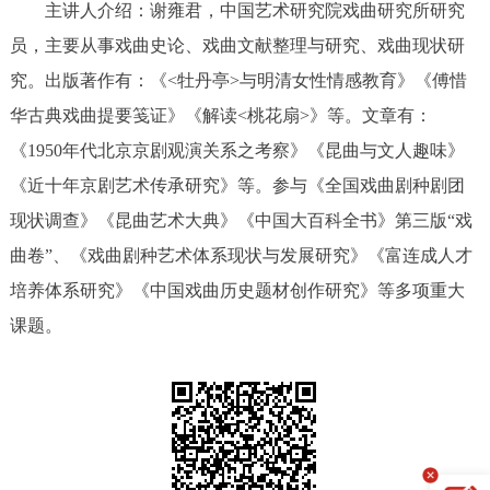
主讲人介绍：谢雍君，中国艺术研究院戏曲研究所研究
决策公开
专题公开
员，主要从事戏曲史论、戏曲文献整理与研究、戏曲现状研
究。出版著作有：《<牡丹亭>与明清女性情感教育》《傅惜
政务服务
华古典戏曲提要笺证》《解读<桃花扇>》等。文章有：
个人服务
法人服务
部门服务
《1950年代北京京剧观演关系之考察》《昆曲与文人趣味》
《近十年京剧艺术传承研究》等。参与《全国戏曲剧种剧团
便民服务
利企服务
投资项目
现状调查》《昆曲艺术大典》《中国大百科全书》第三版“戏
曲卷”、《戏曲剧种艺术体系现状与发展研究》《富连成人才
中介服务
阳光政务
培养体系研究》《中国戏曲历史题材创作研究》等多项重大
政民互动
课题。
12345网上接诉即办
我要咨询
我要建议
参与调查
在线访谈
图说互动