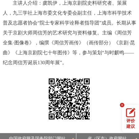
主讲人介绍：虞凯伊，上海京剧院史料研究者、策展
决策公开
专题公开
人，九三学社上海市委文化专委会副主任，上海市科学技术
普及志愿者协会“院士专家科学诠释者指导团”成员。长期从事
政务服务
关于京剧大师周信芳的艺术研究与资料修复。主编《周信芳
个人服务
法人服务
部门服务
全集·图像卷》，编撰《周信芳画传》（画传部分）《京剧·昆
曲》《上海京剧院七十年图传》等，参与策划“与时麒鸣——
便民服务
利企服务
投资项目
纪念周信芳诞辰130周年展”。
中介服务
阳光政务
政民互动
12345网上接诉即办
我要咨询
我要建议
评价
参与调查
在线访谈
图说互动
建议
中国政府网及国务院部门网站
省（区市）政府网站