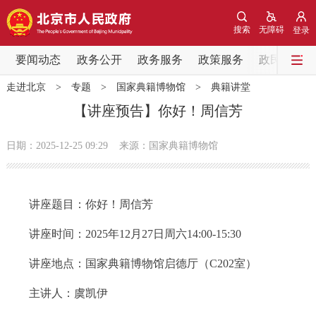
网站地图
搜索
无障碍
登录
要闻动态
要闻动态
政务公开
政务服务
政策服务
政民互动
走进北京
>
专题
>
国家典籍博物馆
>
典籍讲堂
党中央精神
国务院信息
中央部委动态
【讲座预告】你好！周信芳
北京要闻
会议信息
部门动态
日期：2025-12-25 09:29
来源：国家典籍博物馆
各区热点
讲座题目：你好！周信芳
政务公开
讲座时间：2025年12月27日周六14:00-15:30
市领导
机构职能
政策服务
讲座地点：国家典籍博物馆启德厅（C202室）
政策兑现
政策解读
回应关切
主讲人：虞凯伊