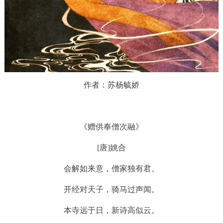
作者：苏杨毓娇
《赠供奉僧次融》
[唐]姚合
会解如来意，僧家独有君。
开经对天子，骑马过声闻。
本寺远于日，新诗高似云。