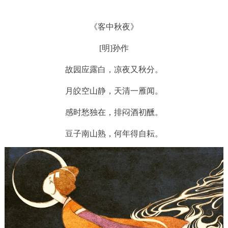
《客中秋夜》
[明]孙作
故园应露白，凉夜又秋分。
月皎空山静，天清一雁闻。
感时愁独在，排闷酒初醺。
豆子南山熟，何年得自耘。