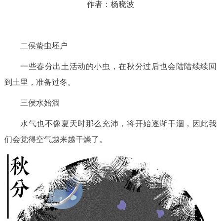
作者：杨晓波
二侯蛰虫坯户
一些春分出土活动的小虫，在秋分过后也会陆陆续续回
到土里，准备过冬。
三侯水始涸
水气也不像夏天时那么充沛，将开始逐渐干涸，因此我
们会觉得空气越来越干燥了。