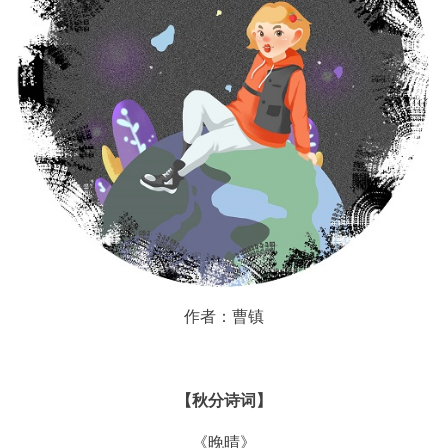
作者：曹镇
【秋分诗词】
《晚晴》