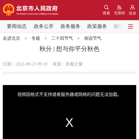
网站地图
搜索
无障碍
登录
要闻动态
要闻动态
政务公开
政务服务
政策服务
政民互动
走进北京
>
专题
>
二十四节气
>
画说节气
党中央精神
国务院信息
中央部委动态
秋分 | 想与你平分秋色
北京要闻
会议信息
部门动态
日期：2021-09-23 09:20
来源：首都之窗
各区热点
T
h
i
政务公开
视频因格式不支持或者服务器或网络的问题无法加载。
s
i
s
a
m
市领导
机构职能
政策服务
o
d
a
l
w
i
政策兑现
政策解读
回应关切
n
d
o