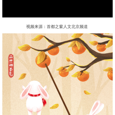
w
.
决策公开
专题公开
政务服务
视频来源：首都之窗人文北京频道
个人服务
法人服务
部门服务
便民服务
利企服务
投资项目
中介服务
阳光政务
政民互动
12345网上接诉即办
我要咨询
我要建议
参与调查
在线访谈
图说互动