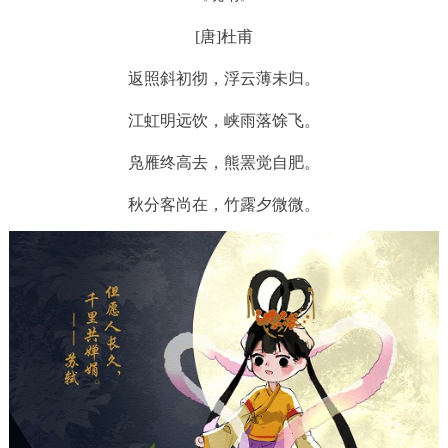
[唐]杜甫
返照斜初彻，浮云薄未归。
江虹明远饮，峡雨落馀飞。
凫雁终高去，熊罴觉自肥。
秋分客尚在，竹露夕微微。