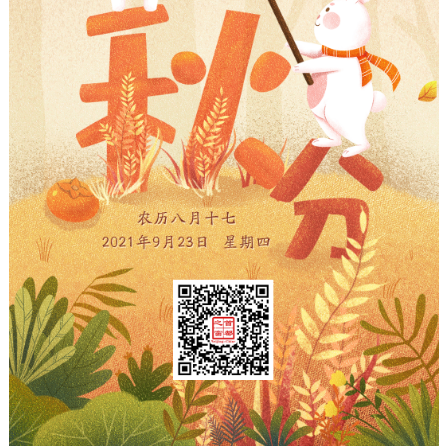
走进北京
北京概况
十六区概览
人文北京
绿色北京
图说北京
视频北京
多语种
ENGLISH
한국어
日本語
DEUTSCH
FRANÇAIS
РУССКИЙ ЯЗЫК
ESPAÑOL
العربية
PORTUGUÊS
ITALIANO