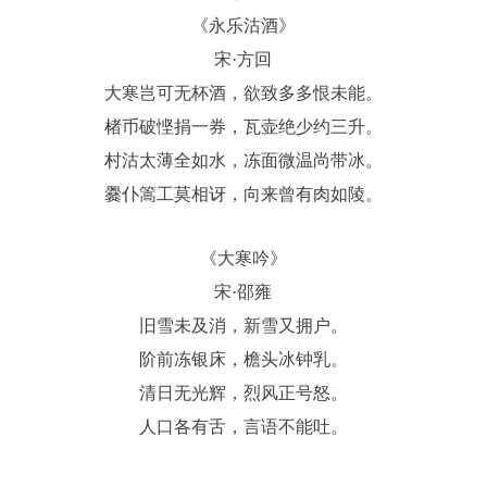
《永乐沽酒》
宋·方回
大寒岂可无杯酒，欲致多多恨未能。
楮币破悭捐一券，瓦壶绝少约三升。
村沽太薄全如水，冻面微温尚带冰。
爨仆篙工莫相讶，向来曾有肉如陵。
《大寒吟》
宋·邵雍
旧雪未及消，新雪又拥户。
阶前冻银床，檐头冰钟乳。
清日无光辉，烈风正号怒。
人口各有舌，言语不能吐。