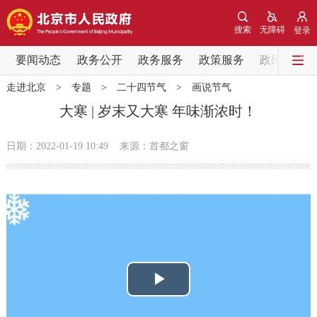
网站地图
搜索
无障碍
登录
要闻动态
要闻动态
政务公开
政务服务
政策服务
政民互动
走进北京
>
专题
>
二十四节气
>
画说节气
党中央精神
国务院信息
中央部委动态
大寒 | 岁末又大寒 年味渐浓时！
北京要闻
会议信息
部门动态
日期：2022-01-19 10:49
来源：首都之窗
各区热点
政务公开
市领导
机构职能
政策服务
播
政策兑现
政策解读
回应关切