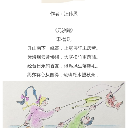
作者：汪伟辰
《元沙院》
宋·曾巩
升山南下一峰高，上尽层轩未厌劳。
际海烟云常惨淡，大寒松竹更萧骚。
经台日永销香篆，谈席风生落麈毛。
我亦有心从自得，琉璃瓶水照秋毫
。