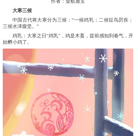
作者：金航通宝
大寒三候
中国古代将大寒分为三候：“一候鸡乳；二候征鸟厉疾；
三候水泽腹坚。”
鸡乳：大寒之日“鸡乳”，鸡是木畜，提前感知到春气，开
始孵小鸡了。