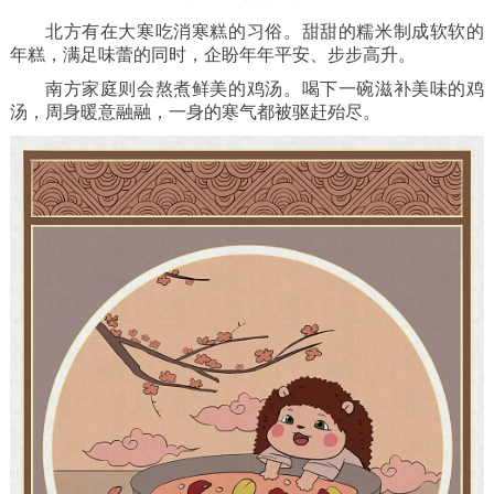
北方有在大寒吃消寒糕的习俗。甜甜的糯米制成软软的
年糕，满足味蕾的同时，企盼年年平安、步步高升。
南方家庭则会熬煮鲜美的鸡汤。喝下一碗滋补美味的鸡
汤，周身暖意融融，一身的寒气都被驱赶殆尽。