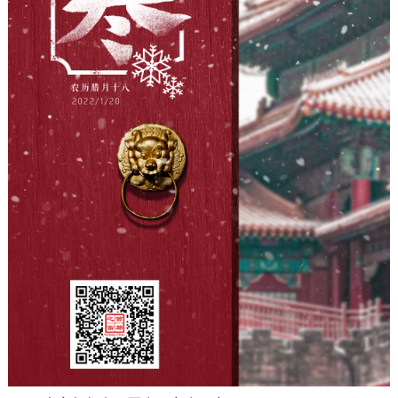
走进北京
北京概况
十六区概览
人文北京
绿色北京
图说北京
视频北京
多语种
ENGLISH
한국어
日本語
DEUTSCH
FRANÇAIS
РУССКИЙ ЯЗЫК
ESPAÑOL
العربية
PORTUGUÊS
ITALIANO