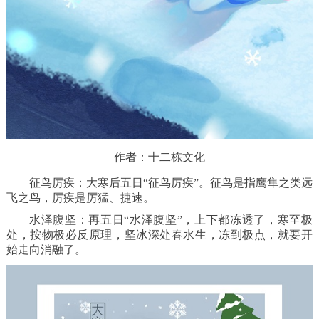
作者：十二栋文化
征鸟厉疾：大寒后五日“征鸟厉疾”。征鸟是指鹰隼之类远
飞之鸟，厉疾是厉猛、捷速。
水泽腹坚：再五日“水泽腹坚”，上下都冻透了，寒至极
处，按物极必反原理，坚冰深处春水生，冻到极点，就要开
始走向消融了。