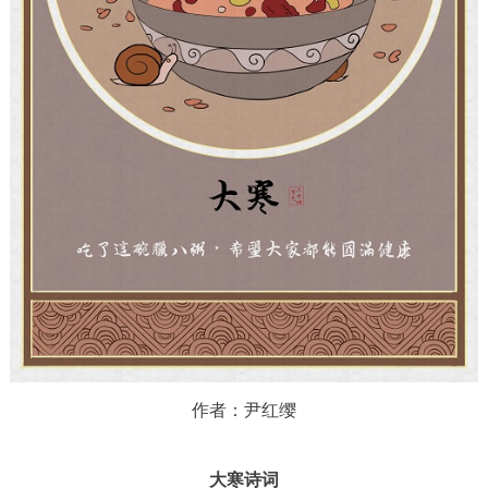
作者：尹红缨
大寒诗词