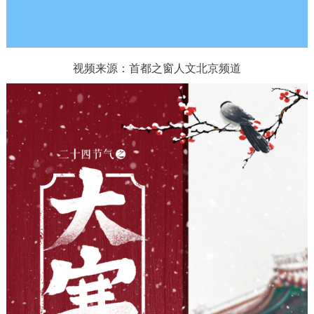
放
决策公开
专题公开
视
政务服务
频
视频来源：首都之窗人文北京频道
个人服务
法人服务
部门服务
便民服务
利企服务
投资项目
中介服务
阳光政务
政民互动
12345网上接诉即办
我要咨询
我要建议
参与调查
在线访谈
图说互动