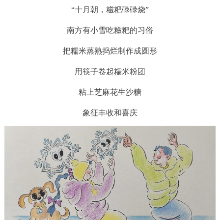
“十月朝，糍粑碌碌烧”
南方有小雪吃糍粑的习俗
把糯米蒸熟捣烂制作成圆形
用筷子卷起糯米粉团
粘上芝麻花生沙糖
象征丰收和喜庆