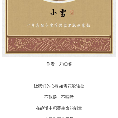
作者：尹红缨
让我们的心灵如雪花般轻盈
不张扬，不喧哗
在静谧中积蓄生命的能量