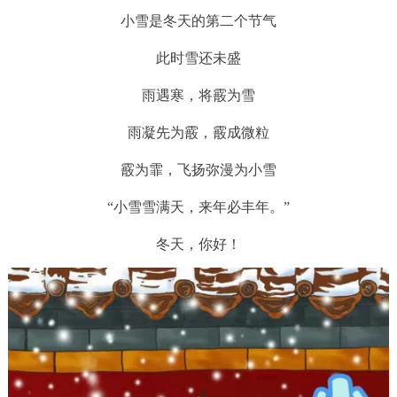
小雪是冬天的第二个节气
回到顶部
此时雪还未盛
雨遇寒，将霰为雪
雨凝先为霰，霰成微粒
霰为霏，飞扬弥漫为小雪
“小雪雪满天，来年必丰年。”
冬天，你好！