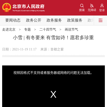
网站地图
搜索
无障碍
登录
要闻动态
要闻动态
政务公开
政务服务
政策服务
政民互动
走进北京
>
专题
>
二十四节气
>
画说节气
党中央精神
国务院信息
中央部委动态
小雪 | 有冬要来 有雪如诗！愿君多珍重
北京要闻
会议信息
部门动态
日期：2021-11-19 11:17
来源：首都之窗
各区热点
T
h
i
政务公开
视频因格式不支持或者服务器或网络的问题无法加载。
s
i
s
a
m
市领导
机构职能
政策服务
o
d
a
l
w
i
政策兑现
政策解读
回应关切
n
d
o