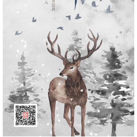
走进北京
北京概况
十六区概览
人文北京
绿色北京
图说北京
视频北京
多语种
ENGLISH
한국어
日本語
DEUTSCH
FRANÇAIS
РУССКИЙ ЯЗЫК
ESPAÑOL
العربية
PORTUGUÊS
ITALIANO