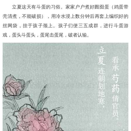
立夏这天有斗蛋的习俗。家家户户煮好囫囵蛋（鸡蛋带
壳清煮，不能破损），用冷水浸上数分钟后再套上编织好的
丝网袋，挂于孩子颈上。孩子们便三五成群，进行斗蛋游
戏，蛋头斗蛋头，蛋尾击蛋尾，破者认输。