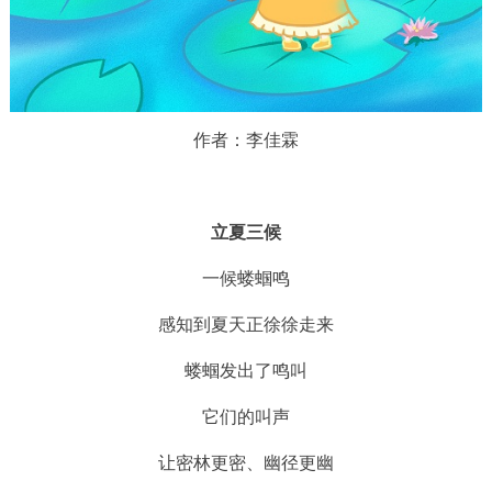
作者：李佳霖
立夏三候
一候蝼蝈鸣
感知到夏天正徐徐走来
蝼蝈发出了鸣叫
它们的叫声
让密林更密、幽径更幽