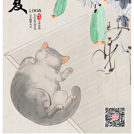
走进北京
北京概况
十六区概览
人文北京
绿色北京
图说北京
视频北京
多语种
ENGLISH
한국어
日本語
DEUTSCH
FRANÇAIS
РУССКИЙ ЯЗЫК
ESPAÑOL
العربية
PORTUGUÊS
ITALIANO