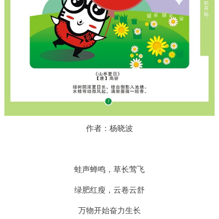
作者：杨晓波
蛙声蝉鸣，草长莺飞
绿肥红瘦，云卷云舒
万物开始奋力生长