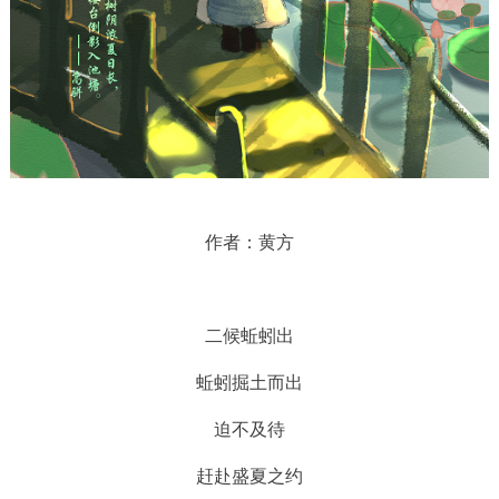
作者：黄方
二候蚯蚓出
蚯蚓掘土而出
迫不及待
赶赴盛夏之约