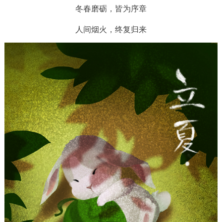
冬春磨砺，皆为序章
人间烟火，终复归来