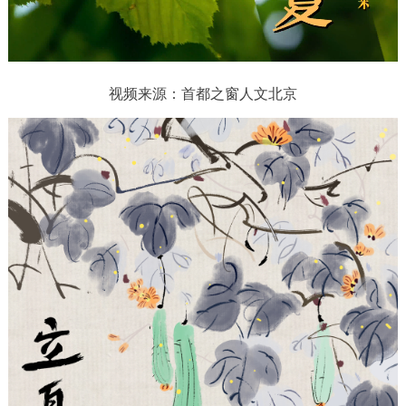
放
决策公开
专题公开
视
政务服务
频
视频来源：首都之窗人文北京
个人服务
法人服务
部门服务
便民服务
利企服务
投资项目
中介服务
阳光政务
政民互动
12345网上接诉即办
我要咨询
我要建议
参与调查
在线访谈
图说互动