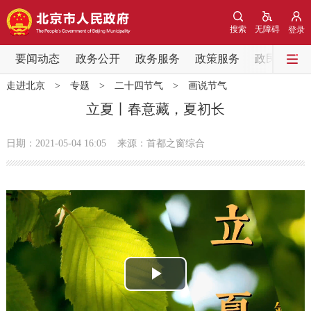
网站地图
搜索
无障碍
登录
要闻动态
要闻动态
政务公开
政务服务
政策服务
政民互动
走进北京
>
专题
>
二十四节气
>
画说节气
党中央精神
国务院信息
中央部委动态
立夏丨春意藏，夏初长
北京要闻
会议信息
部门动态
日期：2021-05-04 16:05
来源：首都之窗综合
各区热点
政务公开
市领导
机构职能
政策服务
播
政策兑现
政策解读
回应关切