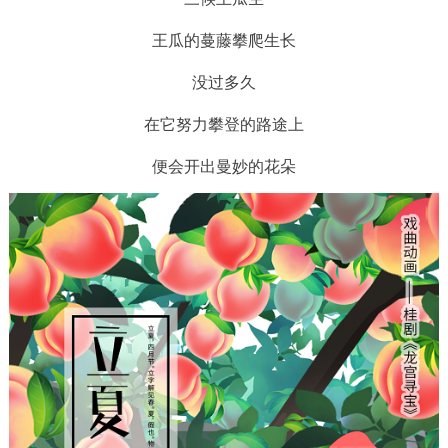
王瓜的蔓藤攀爬生长
没过多久
在它努力攀登的路途上
便会开出曼妙的花朵