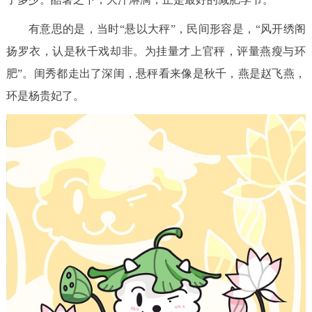
有意思的是，当时“悬以大秤”，民间形容是，“风开绣阁
扬罗衣，认是秋千戏却非。为挂量才上官秤，评量燕瘦与环
肥”。闺秀都走出了深闺，悬秤看来像是秋千，燕是赵飞燕，
环是杨贵妃了。