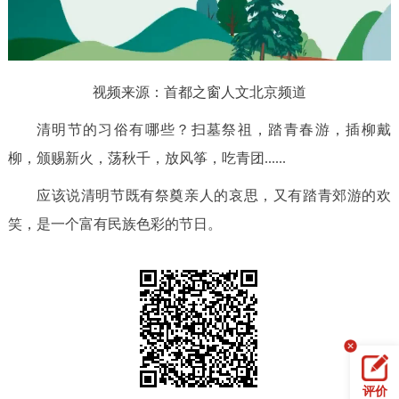
放
决策公开
专题公开
视
政务服务
频
视频来源：首都之窗人文北京频道
个人服务
法人服务
部门服务
清明节的习俗有哪些？扫墓祭祖，踏青春游，插柳戴
柳，颁赐新火，荡秋千，放风筝，吃青团......
便民服务
利企服务
投资项目
应该说清明节既有祭奠亲人的哀思，又有踏青郊游的欢
中介服务
阳光政务
笑，是一个富有民族色彩的节日。
政民互动
12345网上接诉即办
我要咨询
我要建议
参与调查
在线访谈
图说互动
评价