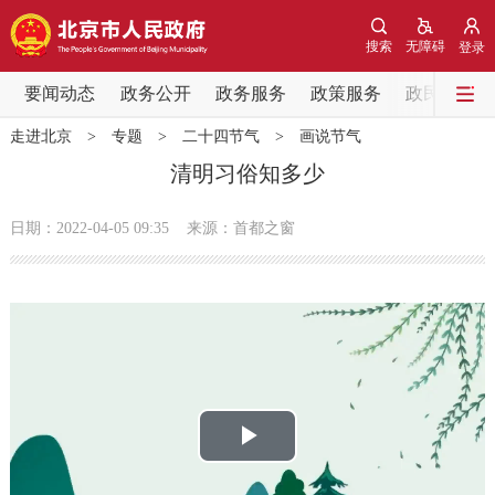
网站地图
搜索
无障碍
登录
要闻动态
要闻动态
政务公开
政务服务
政策服务
政民互动
走进北京
>
专题
>
二十四节气
>
画说节气
党中央精神
国务院信息
中央部委动态
清明习俗知多少
北京要闻
会议信息
部门动态
日期：2022-04-05 09:35
来源：首都之窗
各区热点
政务公开
市领导
机构职能
政策服务
播
政策兑现
政策解读
回应关切