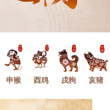
申猴
酉鸡
戌狗
亥猪