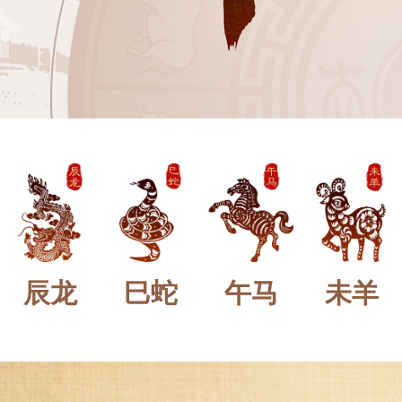
辰龙
巳蛇
午马
未羊