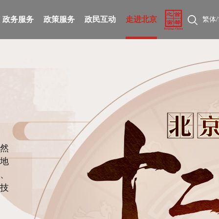
政务服务
政策服务
政民互动
走进北京
繁体
/
然
地
、
技