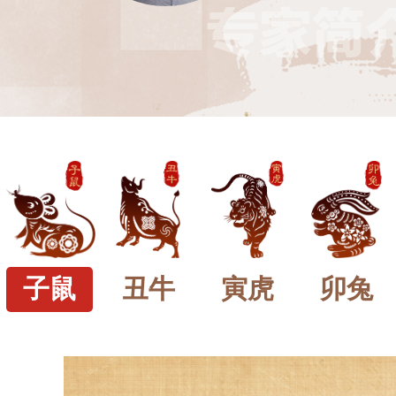
子鼠
丑牛
寅虎
卯兔