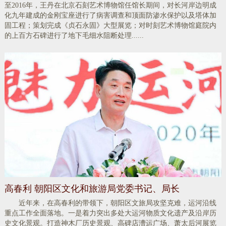
至2016年，王丹在北京石刻艺术博物馆任馆长期间，对长河岸边明成
化九年建成的金刚宝座进行了病害调查和顶面防渗水保护以及塔体加
固工程；策划完成《贞石永固》大型展览；对时刻艺术博物馆庭院内
的上百方石碑进行了地下毛细水阻断处理......
​高春利 朝阳区文化和旅游局党委书记、局长
近年来，在高春利的带领下，朝阳区文旅局攻坚克难，运河沿线
重点工作全面落地。一是着力突出多处大运河物质文化遗产及沿岸历
史文化景观。打造神木厂历史景观、高碑店漕运广场、萧太后河展览