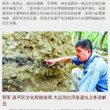
馆等一批亮点，做好永通桥、平津闸、神木谣碑等一批运河沿线文物
保护修缮工作。二是开展大运河文化带朝阳段数字化保护项目。高质
量讲好大通闸到永通桥之间44处历史遗存背后的故事，呈现25处重要
地标、园区等文化元素，实现文化遗产专业视角与大众视野相融合的
交互传播。
邢军 昌平区文化和旅游局 大运河白浮泉遗址义务讲解
员