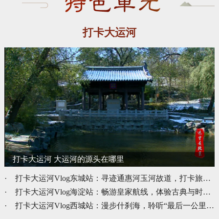
打卡大运河
打卡大运河 大运河的源头在哪里
·
打卡大运河Vlog东城站：寻迹通惠河玉河故道，打卡旅游胜地南锣鼓巷
·
打卡大运河Vlog海淀站：畅游皇家航线，体验古典与时尚碰撞的“颐式生活”
·
打卡大运河Vlog西城站：漫步什刹海，聆听“最后一公里”贯通的故事