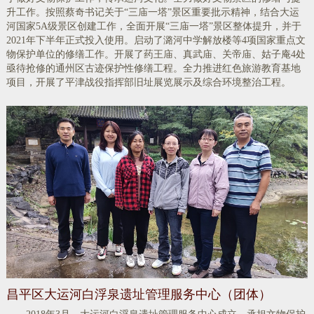
升工作。按照蔡奇书记关于“三庙一塔”景区重要批示精神，结合大运
河国家5A级景区创建工作，全面开展“三庙一塔”景区整体提升，并于
2021年下半年正式投入使用。启动了潞河中学解放楼等4项国家重点文
物保护单位的修缮工作。开展了药王庙、真武庙、关帝庙、姑子庵4处
亟待抢修的通州区古迹保护性修缮工程。全力推进红色旅游教育基地
项目，开展了平津战役指挥部旧址展览展示及综合环境整治工程。
昌平区大运河白浮泉遗址管理服务中心（团体）