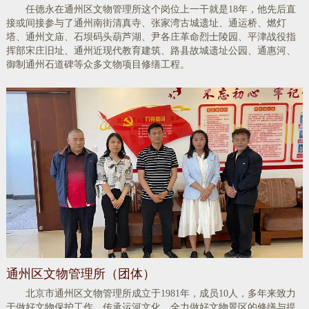
任德永在通州区文物管理所这个岗位上一干就是18年，他先后直
接或间接参与了通州南街清真寺、张家湾古城遗址、通运桥、燃灯
塔、通州文庙、石坝码头葫芦湖、尹各庄革命烈士陵园、平津战役指
挥部宋庄旧址、通州近现代教育建筑、路县故城遗址公园、通惠河、
御制通州石道碑等众多文物项目修缮工程。
通州区文物管理所（团体）
北京市通州区文物管理所成立于1981年，成员10人，多年来致力
于做好文物保护工作，传承运河文化。全力做好文物景区的修缮与提