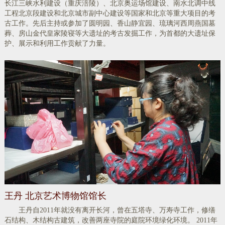
长江三峡水利建设（重庆涪陵）、北京奥运场馆建设、南水北调中线
工程北京段建设和北京城市副中心建设等国家和北京等重大项目的考
古工作。先后主持或参加了圆明园、香山静宜园、琉璃河西周燕国墓
葬、房山金代皇家陵寝等大遗址的考古发掘工作，为首都的大遗址保
护、展示和利用工作贡献了力量。
​王丹 北京艺术博物馆馆长
王丹自2011年就没有离开长河，曾在五塔寺、万寿寺工作，修缮
石结构、木结构古建筑，改善两座寺院的庭院环境绿化环境。 2011年