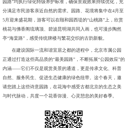
园路”均执行绿化特级养护标准，确保景观效果持续优化，充
分满足市民游客亲近自然的需求。园路、花境将集中在4月至
5月迎来盛花期，游客可以在颐和园西堤的“山桃路”上，欣赏
桃花与佛香阁琉璃顶、碧波昆明湖共同入画，也可漫步陶然
亭“海棠路”，感受传统牌楼与繁花交织的古韵新貌。
在建设国际一流和谐宜居之都的进程中，北京市属公园
正通过打造这些高品质的“最美园路”，不断拓展“公园效应”的
内涵——它们不仅是观赏美景的通道，更是传承文化、科普
自然、服务民生、促进生态健康的绿色纽带。这个春天，邀
请您踏上这些诗意园路，在花海中感受古都北京的生态之美
与时代脉动，共度一个花香弥漫、心灵憩息的美好春季。