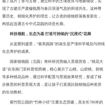
栽了成片丁香与玉簪，通过科学的土壤改良与地被铺设，实
回到顶部
现了古建庄严肃穆氛围与春日浪漫气息的和谐共生。这种尊
重历史、精细化养护的理念，让古老的植物群落焕发新生，
构筑起连通古今中式花园的诗意长廊。
科技领航，生态为基 打造可持续的“沉浸式”花廊
从蓝图到盛景，“最美园路”的诞生是严谨科学规划与持续
生态养护的成果。
国家植物园（北园）将科研优势融入景观营造，“桃花大
道”在东南门至科普馆西侧，精心展示了山桃、山碧桃、碧桃
等多种桃花品种，通过科学配置与景观效果研究，形成了移
步换景的科普景观大道，是让孩子们直观比较植物品种差异
的生动教材。
紫竹院公园的“竹林小径”注重生态营建，其全长780米的