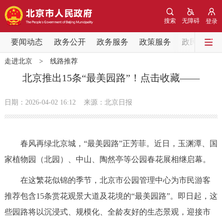
网站地图
搜索
无障碍
登录
要闻动态
要闻动态
政务公开
政务服务
政策服务
政民互动
走进北京
>
线路推荐
党中央精神
国务院信息
中央部委动态
北京推出15条“最美园路”！点击收藏——
北京要闻
会议信息
部门动态
日期：2026-04-02 16:12
来源：北京日报
各区热点
春风再绿北京城，“最美园路”正芳菲。近日，玉渊潭、国
政务公开
家植物园（北园）、中山、陶然亭等公园春花展相继启幕。
市领导
机构职能
政策服务
在这繁花似锦的季节，北京市公园管理中心为市民游客
推荐包含15条赏花观景大道及花境的“最美园路”。即日起，这
政策兑现
政策解读
回应关切
些园路将以沉浸式、规模化、全龄友好的生态景观，迎接市