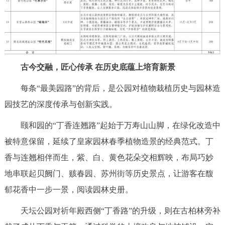
走进北京
北京概况
十六区概览
人文北京
绿色北京
图说北京
视频北京
古今交融，匠心传承 在历史底蕴上培育新景
多语种
每条“最美园路”的背后，是公园对植物栽植历史与园林造
园技艺的深度传承与创新实践。
ENGLISH
한국어
日本語
颐和园的“丁香连翘路”起始于万寿山山脚，在绿化改造中
被特意保留，延续了皇家园林春季植物造景的经典范式。丁
DEUTSCH
FRANÇAIS
РУССКИЙ ЯЗЫК
香与连翘相伴而生，紫、白、黄色花朵交相辉映，布局巧妙
ESPAÑOL
العربية
PORTUGUÊS
地串联起贝阙门、赅春园、苏州街等历史景点，让游客在馥
郁花香中一步一景，阅读园林史册。
ITALIANO
天坛公园对祈年殿西侧“丁香路”的升级，则在古柏林旁补