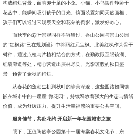
构成绚烂背景，而萌趣十足的小兔、小猫、小鸟摆件静卧于
花丛中，能瞬间吸引孩子的目光。镜面装置如同天然画框，
孩子们可以通过它观察天空和花朵的倒影，激发好奇心。
而秋季的彩叶景观同样不容错过。香山公园与景山公园
的“红枫路”已在规划设计中将丽红元宝枫、北美红枫作为骨干
树种，通过点植与片植相结合的方式，在勤政殿至眼镜湖、
红墙廊道等处，精心营造出层林尽染、光影斑驳的秋日盛
景，预告了金秋的绚烂。
从春花的蓬勃生机到秋叶的静美深邃，这些园路如同镶
嵌在城市中的一座座“微花园”，持续释放着强大的生态与情绪
价值，成为舒缓压力、提升生活幸福感的重要公共空间。
服务佳节，共赴花约 开启新一年花园城市之旅
眼下，正值陶然亭公园第十一届海棠春花文化节，东