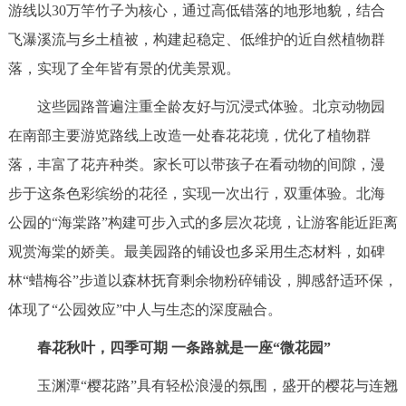
游线以30万竿竹子为核心，通过高低错落的地形地貌，结合
飞瀑溪流与乡土植被，构建起稳定、低维护的近自然植物群
落，实现了全年皆有景的优美景观。
这些园路普遍注重全龄友好与沉浸式体验。北京动物园
在南部主要游览路线上改造一处春花花境，优化了植物群
落，丰富了花卉种类。家长可以带孩子在看动物的间隙，漫
步于这条色彩缤纷的花径，实现一次出行，双重体验。北海
公园的“海棠路”构建可步入式的多层次花境，让游客能近距离
观赏海棠的娇美。最美园路的铺设也多采用生态材料，如碑
林“蜡梅谷”步道以森林抚育剩余物粉碎铺设，脚感舒适环保，
体现了“公园效应”中人与生态的深度融合。
春花秋叶，四季可期 一条路就是一座“微花园”
玉渊潭“樱花路”具有轻松浪漫的氛围，盛开的樱花与连翘