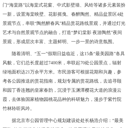
门“海棠路”以海棠式花窗、中式影壁墙、风铃等诸多元素装扮
一新，设置海棠映壁、花影摇曳、春醉陶然、精品盆景区4处
景观节点，串联“陶然醉春风”精品赏花路线景观，并通过灯光
艺术与自然景观节点的融合，打造“梦幻棠影 夜游陶然”夜间
景观，形成层次丰富、主题鲜明、一步一景的诗意氛围。
随着清明、“五一”假期日益临近，这15条“最美园路”各具
风貌，它们总长度超过7400米，串联起70处公园景点，辐射
绿地面积达21万余平方米。市民游客可根据花期和兴趣，参
考各公园推送的赏花指南，规划专属的赏花路线，去追寻颐
和园丁香连翘的皇家春韵，沉浸于玉渊潭樱花大道的浪漫云
霞，去体验国家植物园桃花品种的科研魅力，漫步于紫竹院
竹林聆听风吟。
据北京市公园管理中心规划建设处处长杨浩介绍：“最美