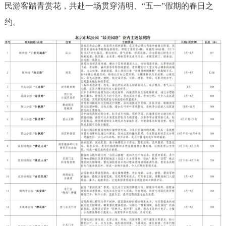
民游客踏青赏花，共赴一场贯穿清明、“五一”假期的春日之
决策公开
专题公开
约。
政务服务
个人服务
法人服务
部门服务
便民服务
利企服务
投资项目
中介服务
阳光政务
政民互动
12345网上接诉即办
我要咨询
我要建议
参与调查
在线访谈
图说互动