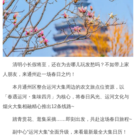
决策公开
专题公开
政务服务
个人服务
法人服务
部门服务
便民服务
利企服务
投资项目
清明小长假将至，
还在为去哪儿玩发愁吗？
不如带上家
人朋友，来通州赴一场春日之约！
中介服务
阳光政务
本月通州区整合运河大集周边的农文旅点位资源，以
政民互动
「春遇运河・集味四月」为核心，将春日风光、运河文化与
12345网上接诉即办
我要咨询
我要建议
烟火大集相融精心推出12条线路~
踏青赏花、逛集采摘……即刻出发，共赴这场春日旅程~
参与调查
在线访谈
图说互动
副中心“运河大集”全面升级，
来看最新最全大集日历！