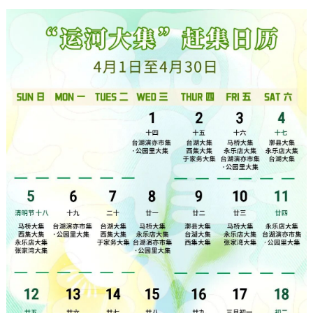
走进北京
北京概况
十六区概览
人文北京
绿色北京
图说北京
视频北京
多语种
ENGLISH
한국어
日本語
DEUTSCH
FRANÇAIS
РУССКИЙ ЯЗЫК
ESPAÑOL
العربية
PORTUGUÊS
ITALIANO