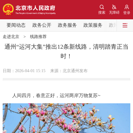
网站地图
搜索
无障碍
登录
要闻动态
要闻动态
政务公开
政务服务
政策服务
政民互动
走进北京
>
线路推荐
党中央精神
国务院信息
中央部委动态
通州“运河大集”推出12条新线路，清明踏青正当
时！
北京要闻
会议信息
部门动态
日期：2026-04-01 15:15
来源：北京通州发布
各区热点
政务公开
人间四月，春意正好，运河两岸万物复苏~
市领导
机构职能
政策服务
政策兑现
政策解读
回应关切