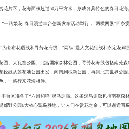
花片区，花海面积超过50万平方米，形成各具特色的春日花海
—“一路繁花”春日漫游丰台创新发布活动举行，“两横两纵”四条
”为都市花语线和寻芳花海线，“两纵”是人文花径线和永定花岸
园、大瓦窑公园、北宫国家森林公园，寻芳花海线包括南苑森
花径线从莲花池公园出发，向南到槐新公园，再到北京世界公园
色，一路行来花海相伴。
台区准备了“六园和鸣”观鸟走廊。这条观鸟走廊包括南苑森
堤郊野公园6大核心观鸟胜地，让人们在赏花之余，可以邂逅百