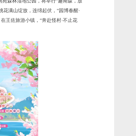
南苑森林湿地公园，将举行“趣南森，放
桃花满山绽放，连绵起伏，“园博春醒·
在王佐旅游小镇，“奔赴怪村·不止花