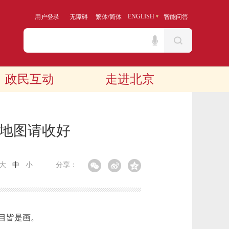
/
ENGLISH
用户登录
无障碍
繁体
简体
智能问答
政民互动
走进北京
廊地图请收好
大
中
小
分享：
目皆是画。