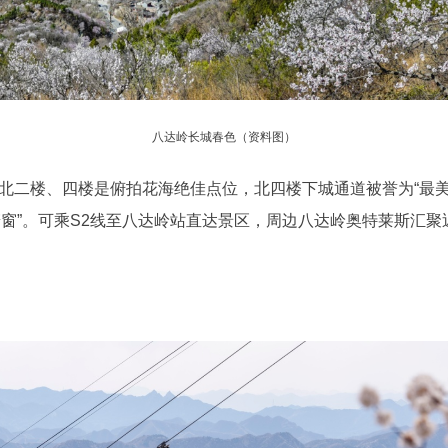
八达岭长城春色（资料图）
二楼、四楼是俯拍花海绝佳点位，北四楼下城通道被誉为“最美
窗”。可乘S2线至八达岭站直达景区，周边八达岭奥特莱斯汇聚