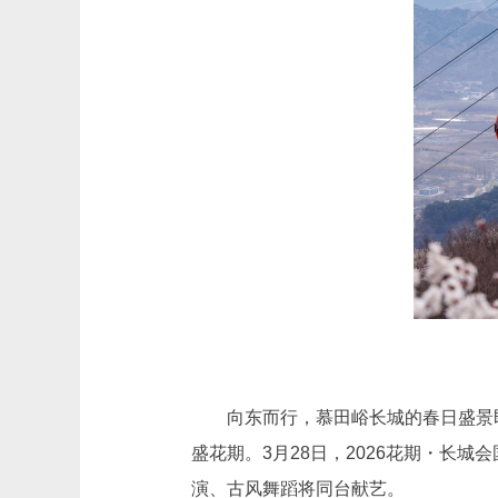
向东而行，慕田峪长城的春日盛景即
盛花期。3月28日，2026花期・长
演、古风舞蹈将同台献艺。