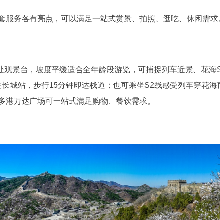
服务各有亮点，可以满足一站式赏景、拍照、逛吃、休闲需求
处观景台，坡度平缓适合全年龄段游览，可捕捉列车近景、花海S
居庸关长城站，步行15分钟即达栈道；也可乘坐S2线感受列车穿
乐多港万达广场可一站式满足购物、餐饮需求。