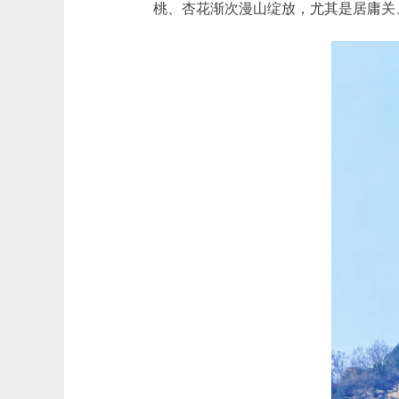
桃、杏花渐次漫山绽放，尤其是居庸关