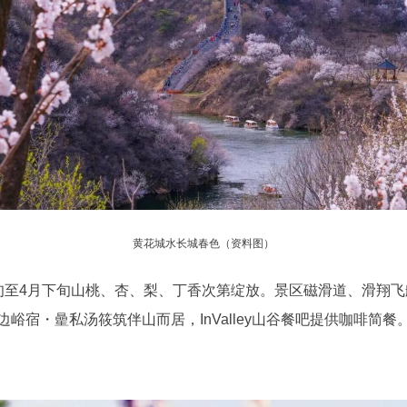
黄花城水长城春色（资料图）
至4月下旬山桃、杏、梨、丁香次第绽放。景区磁滑道、滑翔飞
峪宿・曐私汤筱筑伴山而居，InValley山谷餐吧提供咖啡简餐