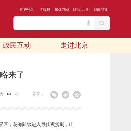
/
ENGLISH
用户登录
无障碍
繁体
简体
智能问答
政民互动
走进北京
略来了
大
中
小
分享：
景区，花海陆续进入最佳观赏期，山