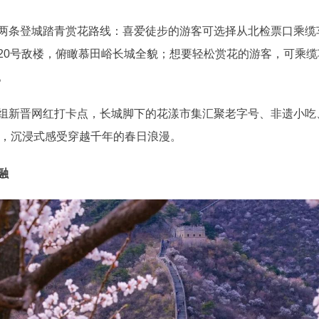
条登城踏青赏花路线：喜爱徒步的游客可选择从北检票口乘缆车
20号敌楼，俯瞰慕田峪长城全貌；想要轻松赏花的游客，可乘缆
。
新晋网红打卡点，长城脚下的花漾市集汇聚老字号、非遗小吃
街，沉浸式感受穿越千年的春日浪漫。
融