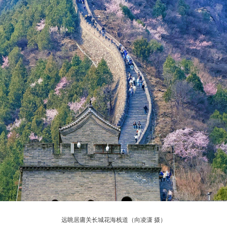
远眺居庸关长城花海栈道（向凌潇 摄）