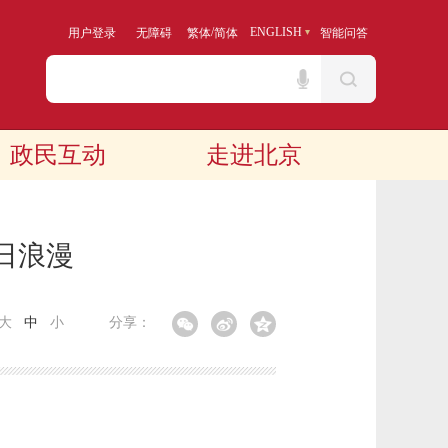
/
ENGLISH
用户登录
无障碍
繁体
简体
智能问答
政民互动
走进北京
日浪漫
大
中
小
分享：