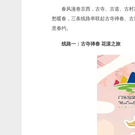
春风漫卷京西，古寺、古道、古村次
愁暖春，三条线路串联起古寺禅春、古
意春约。
线路一：古寺禅春 花漾之旅