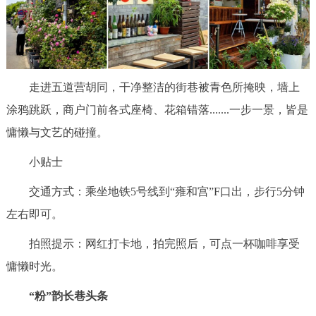
走进五道营胡同，干净整洁的街巷被青色所掩映，墙上
涂鸦跳跃，商户门前各式座椅、花箱错落.......一步一景，皆是
慵懒与文艺的碰撞。
小贴士
交通方式：乘坐地铁5号线到“雍和宫”F口出，步行5分钟
左右即可。
拍照提示：网红打卡地，拍完照后，可点一杯咖啡享受
慵懒时光。
“粉”韵长巷头条