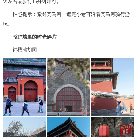
钟左右或步行15分钟即可。
回到顶部
拍照提示：紧邻亮马河，逛完小巷可沿着亮马河骑行游
玩。
“红”墙里的时光碎片
钟楼湾胡同