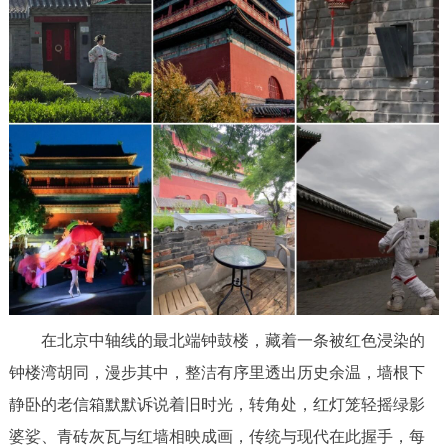
在北京中轴线的最北端钟鼓楼，藏着一条被红色浸染的
钟楼湾胡同，漫步其中，整洁有序里透出历史余温，墙根下
静卧的老信箱默默诉说着旧时光，转角处，红灯笼轻摇绿影
婆娑、青砖灰瓦与红墙相映成画，传统与现代在此握手，每