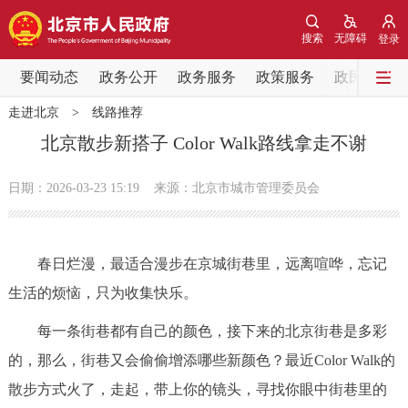
网站地图
搜索
无障碍
登录
要闻动态
要闻动态
政务公开
政务服务
政策服务
政民互动
走进北京
>
线路推荐
党中央精神
国务院信息
中央部委动态
北京散步新搭子 Color Walk路线拿走不谢
北京要闻
会议信息
部门动态
日期：2026-03-23 15:19
来源：北京市城市管理委员会
各区热点
春日烂漫，最适合漫步在京城街巷里，远离喧哗，忘记
政务公开
生活的烦恼，只为收集快乐。
市领导
机构职能
政策服务
每一条街巷都有自己的颜色，接下来的北京街巷是多彩
的，那么，街巷又会偷偷增添哪些新颜色？最近Color Walk的
政策兑现
政策解读
回应关切
散步方式火了，走起，带上你的镜头，寻找你眼中街巷里的