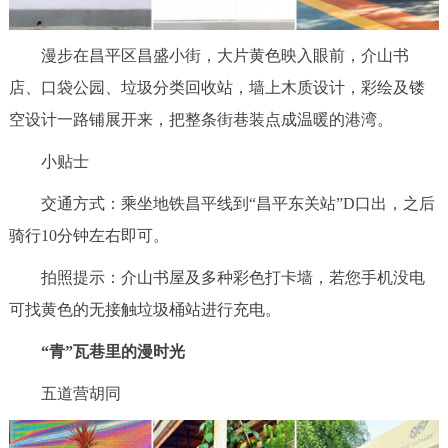
漫步在昌平区昌盛小街，大片黄色映入眼前，介山书
店、口袋公园、垃圾分类回收站，墙上木质设计，彩绘及镂
空设计一路铺展开来，把整条街巷装点成温暖的港湾。
小贴士
交通方式：乘坐地铁昌平线到“昌平东关站”D口出，之后
骑行10分钟左右即可。
拍照提示：介山书屋及多种彩色打卡墙，若您手机没电
可找黄色的无接触垃圾桶站进行充电。
“青”瓦巷里的漫时光
五道营胡同