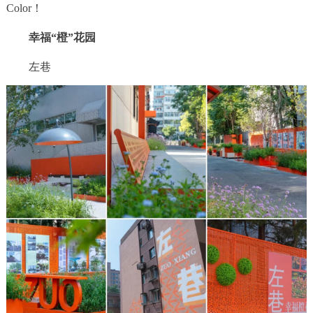
Color！
决策公开
专题公开
幸福“橙”花园
政务服务
左巷
个人服务
法人服务
部门服务
便民服务
利企服务
投资项目
中介服务
阳光政务
政民互动
12345网上接诉即办
我要咨询
我要建议
参与调查
在线访谈
图说互动