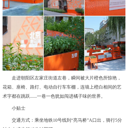
走进北京
北京概况
十六区概览
人文北京
绿色北京
图说北京
视频北京
多语种
ENGLISH
한국어
日本語
走进朝阳区左家庄街道左巷，瞬间被大片橙色所惊艳，
DEUTSCH
FRANÇAIS
РУССКИЙ ЯЗЫК
花箱、座椅、路灯、电动自行车车棚，连墙上橙白相间的艺
术字都在跳跃......一巷一色犹如闯进橘子味的世界。
ESPAÑOL
العربية
PORTUGUÊS
小贴士
ITALIANO
交通方式：乘坐地铁10号线到“亮马桥”A口出，骑行5分