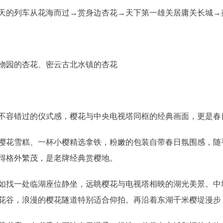
的列车从花海而过→赏身边杏花→天下第一雄关居庸关长城→
园的杏花、密云古北水镇的杏花
容错过的仪式感，樱花与中央电视塔同框的经典画面，更是春
花雪糕、一杯小樱精选拿铁，粉嫩的包装自带春日氛围感，随
得格外繁茂，是老牌经典赏樱地。
找一处临湖座位静坐，远眺樱花与电视塔相映的湖光美景。中堤
花谷，浪漫的樱花隧道特别适合仰拍。再沿着东湖千米樱堤漫步