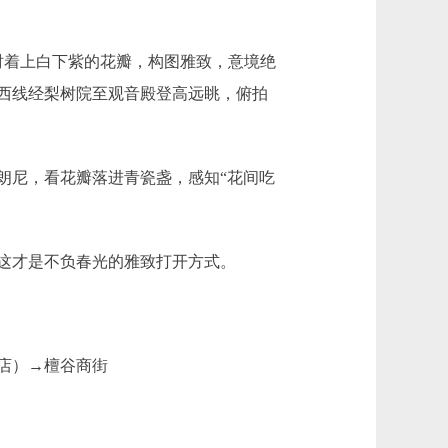
衬着上白下紫的花瓣，构图雅致，意境绝
西线经梨树院至观音殿登高远眺，俯拍
尼，看花瓣落进青瓷盏，感知“花间吃
这才是不负春光的雅致打开方式。
店）→檀谷商街