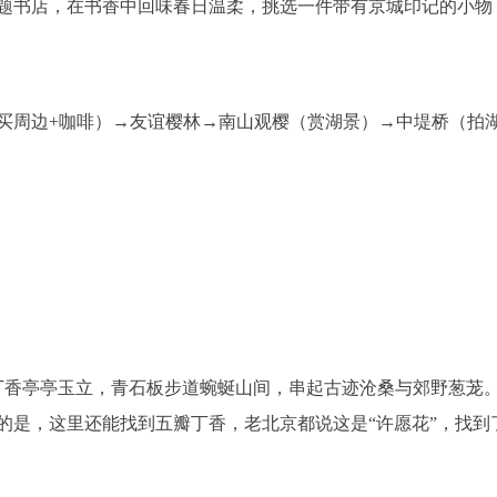
书店，在书香中回味春日温柔，挑选一件带有京城印记的小物
周边+咖啡）→友谊樱林→南山观樱（赏湖景）→中堤桥（拍湖
亭亭玉立，青石板步道蜿蜒山间，串起古迹沧桑与郊野葱茏。这
思的是，这里还能找到五瓣丁香，老北京都说这是“许愿花”，找