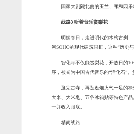
国家大剧院北侧的玉兰、颐和园乐寿
线路3 听着音乐赏梨花
明媚春日，走进明代的木构古刹——智
河SOHO的现代建筑同框，这种“历史
智化寺不仅能赏梨花，开放日的10:0
序，被誉为中国古代音乐的“活化石”
逛完古寺，再逛逛烟火气十足的禄米仓
大米、大米皂、五谷冰箱贴等特色产品
一并收入眼底。
精简线路