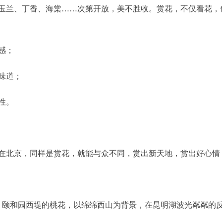
兰、丁香、海棠……次第开放，美不胜收。赏花，不仅看花，
感；
味道；
性。
北京，同样是赏花，就能与众不同，赏出新天地，赏出好心情
颐和园西堤的桃花，以绵绵西山为背景，在昆明湖波光粼粼的反