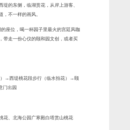
西堤的东侧，临湖赏花，从岸上游客、
道，不一样的画风。
的座位，喝一杯园子里最火的宫廷风咖
，带走一份心仪的颐和园文创，或者买
）→西堤桃花段步行（临水拍花）→颐
意门出园
桃花、北海公园广寒殿白塔赏山桃花