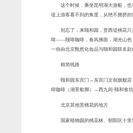
这个时候，乘坐昆明湖大游船，也可
堤上游客看不到的角度，从绝不拥挤的
别忘了，来颐和园，赏西堤桃花只是
啡——颐啡咖啡，春风拂面，湖光山色
一份由北京甄然化妆品与颐和园联名款
精简线路
颐和园东宫门→东宫门文创旗舰店（
啡咖啡（湖景歇脚）→西九间·颐和食坊
北京其他赏桃花的地方
国家植物园的桃花林、朝阳区十里堡