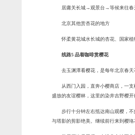
居庸关长城→观景台→等候来往春天
北京其他赏杏花的地方
怀柔黄花城水长城的杏花、国家植物
线路5 品着咖啡赏樱花
去玉渊潭看樱花，是每年北京春天不
从西门入园，直奔小樱商店，一支樱
盛放的友谊樱林，这里的染井吉野樱开
步行十分钟左右抵达南山观樱，不如
与塔影的剪影绝美。继续前行来到樱珞