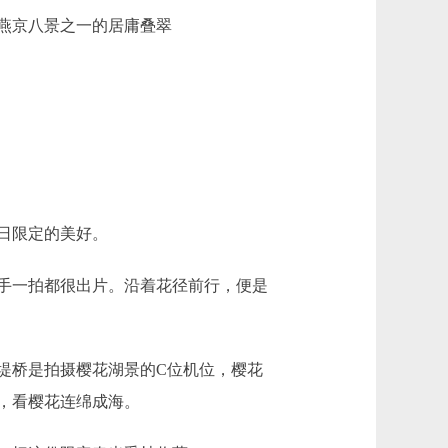
燕京八景之一的居庸叠翠
日限定的美好。
手一拍都很出片。沿着花径前行，便是
桥是拍摄樱花湖景的C位机位，樱花
，看樱花连绵成海。