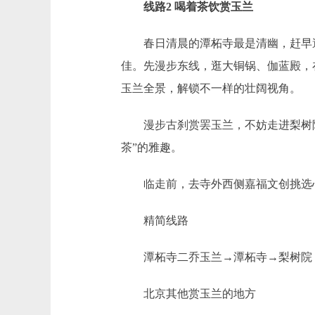
线路2 喝着茶饮赏玉兰
春日清晨的潭柘寺最是清幽，赶早避开
佳。先漫步东线，逛大铜锅、伽蓝殿，
玉兰全景，解锁不一样的壮阔视角。
漫步古刹赏罢玉兰，不妨走进梨树院
茶”的雅趣。
临走前，去寺外西侧嘉福文创挑选心
精简线路
潭柘寺二乔玉兰→潭柘寺→梨树院（
北京其他赏玉兰的地方