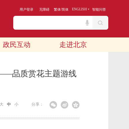
/
ENGLISH
用户登录
无障碍
繁体
简体
智能问答
政民互动
走进北京
京——品质赏花主题游线
大
中
小
分享：