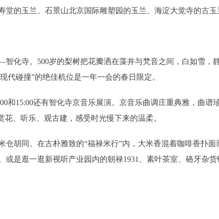
堂的玉兰、石景山北京国际雕塑园的玉兰、海淀大觉寺的古玉
化寺。500岁的梨树把花瓣洒在藻井与梵音之间，白如雪，
与现代碰撞”的绝佳机位是一年一会的春日限定。
0和15:00还有智化寺京音乐展演。京音乐曲调庄重典雅，曲
。赏花、听乐、观古建，感受时光慢下来的温柔。
胡同。在古朴雅致的“福禄米行”内，大米香混着咖啡香扑面
。或是逛一逛新视听产业园内的朝禄1931、素叶茶室、硌牙杂