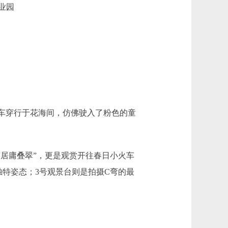
业园
车穿行于花海间，仿佛驶入了粉色的童
居庸叠翠”，更是观赏开往春日小火车
独特姿态；3号观景台则是拍摄C弯的最