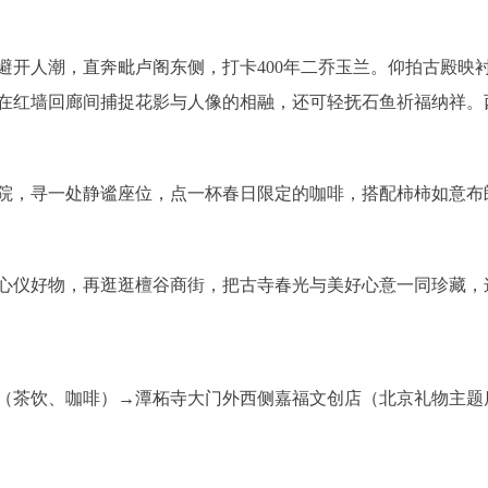
人潮，直奔毗卢阁东侧，打卡400年二乔玉兰。仰拍古殿映
在红墙回廊间捕捉花影与人像的相融，还可轻抚石鱼祈福纳祥。
，寻一处静谧座位，点一杯春日限定的咖啡，搭配柿柿如意布朗
仪好物，再逛逛檀谷商街，把古寺春光与美好心意一同珍藏，
茶饮、咖啡）→潭柘寺大门外西侧嘉福文创店（北京礼物主题