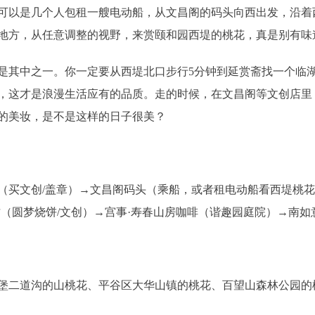
以是几个人包租一艘电动船，从文昌阁的码头向西出发，沿着
地方，从任意调整的视野，来赏颐和园西堤的桃花，真是别有味
其中之一。你一定要从西堤北口步行5分钟到延赏斋找一个临湖
，这才是浪漫生活应有的品质。走的时候，在文昌阁等文创店里
的美妆，是不是这样的日子很美？
买文创/盖章）→文昌阁码头（乘船，或者租电动船看西堤桃花
（圆梦烧饼/文创）→宫事·寿春山房咖啡（谐趣园庭院）→南如
二道沟的山桃花、平谷区大华山镇的桃花、百望山森林公园的