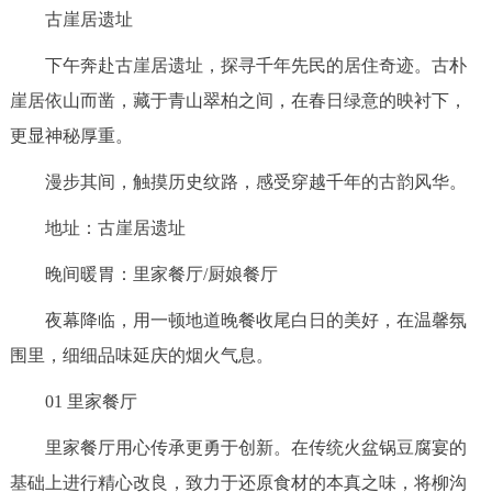
古崖居遗址
下午奔赴古崖居遗址，探寻千年先民的居住奇迹。古朴
崖居依山而凿，藏于青山翠柏之间，在春日绿意的映衬下，
更显神秘厚重。
漫步其间，触摸历史纹路，感受穿越千年的古韵风华。
地址：古崖居遗址
晚间暖胃：里家餐厅/厨娘餐厅
夜幕降临，用一顿地道晚餐收尾白日的美好，在温馨氛
围里，细细品味延庆的烟火气息。
01 里家餐厅
里家餐厅用心传承更勇于创新。在传统火盆锅豆腐宴的
基础上进行精心改良，致力于还原食材的本真之味，将柳沟