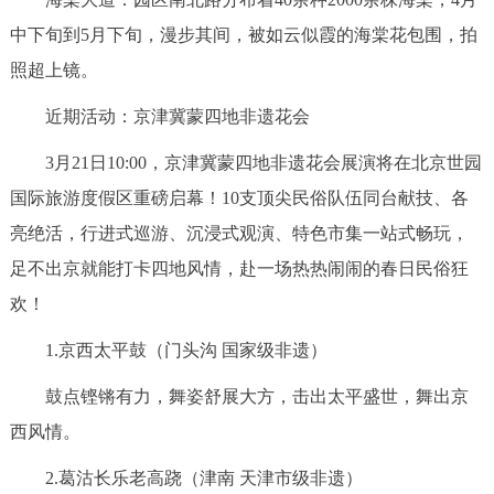
中下旬到5月下旬，漫步其间，被如云似霞的海棠花包围，拍
照超上镜。
近期活动：京津冀蒙四地非遗花会
3月21日10:00，京津冀蒙四地非遗花会展演将在北京世园
国际旅游度假区重磅启幕！10支顶尖民俗队伍同台献技、各
亮绝活，行进式巡游、沉浸式观演、特色市集一站式畅玩，
足不出京就能打卡四地风情，赴一场热热闹闹的春日民俗狂
欢！
1.京西太平鼓（门头沟 国家级非遗）
鼓点铿锵有力，舞姿舒展大方，击出太平盛世，舞出京
西风情。
2.葛沽长乐老高跷（津南 天津市级非遗）