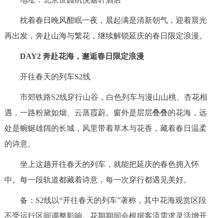
枕着春日晚风酣眠一夜，晨起满是清新朝气，迎着晨光
再出发，奔赴山海与繁花，继续解锁延庆的春日限定浪漫。
DAY2 奔赴花海，邂逅春日限定浪漫
开往春天的列车S2线
市郊铁路S2线穿行山谷，白色列车与漫山山桃、杏花相
遇，一路粉黛如烟、云蒸霞蔚。窗外是层层叠叠的花海，远
处是蜿蜒雄阔的长城，风里带着草木与花香，藏着春日温柔
的诗意。
坐上这趟开往春天的列车，就能把延庆的春色拥入怀
中。每一段轨道都藏着诗意，每一次穿行都遇见美好。
备：S2线以“开往春天的列车”著称，其中花海观赏区段
不受运行区间调整影响。花期期间会根据客流需求灵活增开