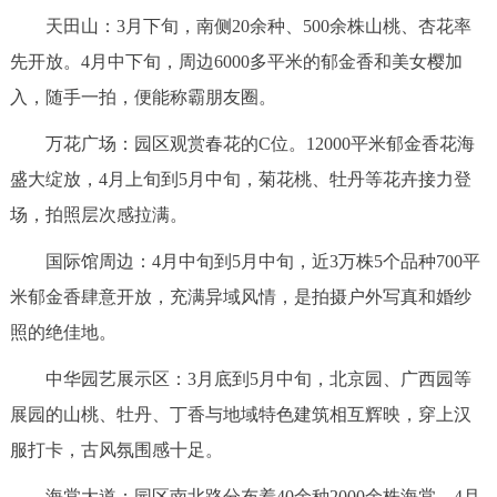
天田山：3月下旬，南侧20余种、500余株山桃、杏花率
回到顶部
先开放。4月中下旬，周边6000多平米的郁金香和美女樱加
入，随手一拍，便能称霸朋友圈。
万花广场：园区观赏春花的C位。12000平米郁金香花海
盛大绽放，4月上旬到5月中旬，菊花桃、牡丹等花卉接力登
场，拍照层次感拉满。
国际馆周边：4月中旬到5月中旬，近3万株5个品种700平
米郁金香肆意开放，充满异域风情，是拍摄户外写真和婚纱
照的绝佳地。
中华园艺展示区：3月底到5月中旬，北京园、广西园等
展园的山桃、牡丹、丁香与地域特色建筑相互辉映，穿上汉
服打卡，古风氛围感十足。
海棠大道：园区南北路分布着40余种2000余株海棠，4月