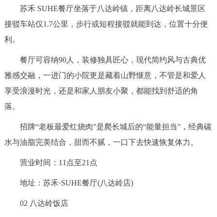
苏禾 SUHE餐厅坐落于八达岭镇，距离八达岭长城景区
接驳车站仅1.7公里，步行或短程接驳就能到达，位置十分便
利。
餐厅可容纳90人，装修独具匠心，现代简约风与古典优
雅感交融，一进门的小院更是藏着山野惬意，不管是和爱人
享受浪漫时光，还是和家人朋友小聚，都能找到舒适的角
落。
招牌“老板最爱红烧肉”是爬长城后的“能量担当”，经典碳
水与油脂完美结合，甜而不腻，一口下去快速恢复体力。
营业时间：11点至21点
地址：苏禾·SUHE餐厅(八达岭店)
02 八达岭饭店