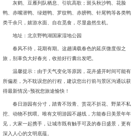
灰鹤、豆雁列队栖息、引吭高歌；斑头秋沙鸭、花脸
鸭、赤嘴潜鸭、绿翅鸭、罗纹鸭、赤膀鸭、针尾鸭等各类鸭
类千余只，嬉游水面、自在觅食，尽显盎然生机。
地址：北京野鸭湖国家湿地公园
春风不待，花期有期。这趟满载春色的延庆微度假之
旅，别辜负大好春光，收拾好行囊出发吧。
温馨提示：由于天气变化等原因，花卉盛开时间可能有
所偏差，为不耽误您的行程，建议您出行前与景区沟通以获
得最新情况~预祝您旅途愉快！
春日游园有分寸，踏青不毁青、赏花不折花、野菜不私
挖、动物不扰喂。唯有文明游园不越线，方能春日美景年年
见，大家一起携手，让城市既有触手可及的春日盛景，更有
深入人心的文明底蕴。