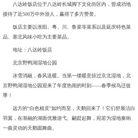
八达岭饭店位于八达岭长城脚下文化街区内，曾成功地
接待了近500万中外游人，赢得了多方赞誉。
饭店主要以淮阳、粤、川、鲁菜等菜系以及延庆特色菜
品、塞北风味小吃为主要菜品。
地址：八达岭饭店
北京野鸭湖湿地公园
冰雪消融，春风送暖。当第一缕暖意掠过京北湿地，北
京野鸭湖湿地公园迎来了年度热闹的时刻——春季候鸟迁徙
季！
远方的“白色精灵”如约而至，天鹅回来了！它们舒展洁白
羽翼，在渐融的湖面优雅游弋、翩跹起舞，宛若为湿地奏响
一曲灵动的天鹅圆舞曲。