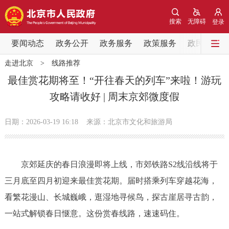
网站地图
搜索
无障碍
登录
要闻动态
要闻动态
政务公开
政务服务
政策服务
政民互动
走进北京
>
线路推荐
党中央精神
国务院信息
中央部委动态
最佳赏花期将至！“开往春天的列车”来啦！游玩
攻略请收好 | 周末京郊微度假
北京要闻
会议信息
部门动态
日期：2026-03-19 16:18
来源：北京市文化和旅游局
各区热点
政务公开
京郊延庆的春日浪漫即将上线，市郊铁路S2线沿线将于
三月底至四月初迎来最佳赏花期。届时搭乘列车穿越花海，
市领导
机构职能
政策服务
看繁花漫山、长城巍峨，逛湿地寻候鸟，探古崖居寻古韵，
政策兑现
政策解读
回应关切
一站式解锁春日惬意。这份赏春线路，速速码住。