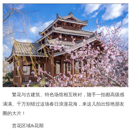
走进北京
北京概况
十六区概览
人文北京
绿色北京
图说北京
视频北京
多语种
ENGLISH
한국어
日本語
DEUTSCH
FRANÇAIS
РУССКИЙ ЯЗЫК
繁花与古建筑、特色场馆相互映衬，随手一拍都高级感
ESPAÑOL
العربية
PORTUGUÊS
满满。千万别错过这场春日浪漫花海，来这儿拍出惊艳朋友
圈的大片！
ITALIANO
赏花区域&花期