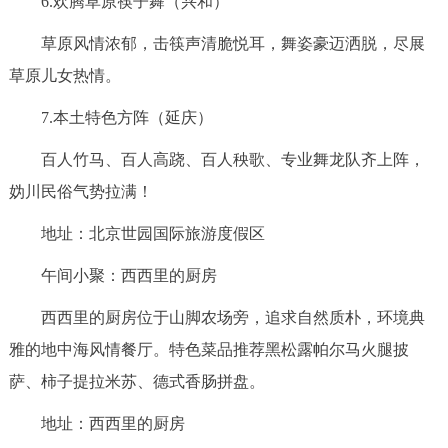
6.欢腾草原筷子舞（兴和）
草原风情浓郁，击筷声清脆悦耳，舞姿豪迈洒脱，尽展
草原儿女热情。
7.本土特色方阵（延庆）
百人竹马、百人高跷、百人秧歌、专业舞龙队齐上阵，
妫川民俗气势拉满！
地址：北京世园国际旅游度假区
午间小聚：西西里的厨房
西西里的厨房位于山脚农场旁，追求自然质朴，环境典
雅的地中海风情餐厅。特色菜品推荐黑松露帕尔马火腿披
萨、柿子提拉米苏、德式香肠拼盘。
地址：西西里的厨房