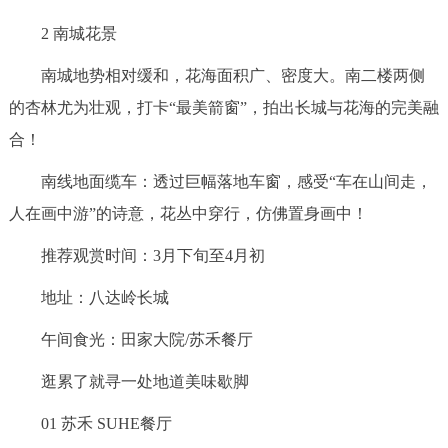
2 南城花景
南城地势相对缓和，花海面积广、密度大。南二楼两侧
的杏林尤为壮观，打卡“最美箭窗”，拍出长城与花海的完美融
合！
南线地面缆车：透过巨幅落地车窗，感受“车在山间走，
人在画中游”的诗意，花丛中穿行，仿佛置身画中！
推荐观赏时间：3月下旬至4月初
地址：八达岭长城
午间食光：田家大院/苏禾餐厅
逛累了就寻一处地道美味歇脚
01 苏禾 SUHE餐厅