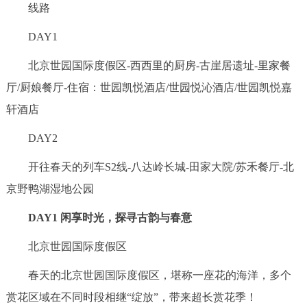
线路
决策公开
专题公开
DAY1
政务服务
北京世园国际度假区-西西里的厨房-古崖居遗址-里家餐
个人服务
法人服务
部门服务
厅/厨娘餐厅-住宿：世园凯悦酒店/世园悦沁酒店/世园凯悦嘉
轩酒店
便民服务
利企服务
投资项目
DAY2
开往春天的列车S2线-八达岭长城-田家大院/苏禾餐厅-北
中介服务
阳光政务
京野鸭湖湿地公园
政民互动
DAY1 闲享时光，探寻古韵与春意
12345网上接诉即办
我要咨询
我要建议
北京世园国际度假区
春天的北京世园国际度假区，堪称一座花的海洋，多个
参与调查
在线访谈
图说互动
赏花区域在不同时段相继“绽放”，带来超长赏花季！