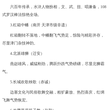
六百年传承，水浒人物扮相，文、武、扭、唱兼备，108
式罗汉棒法惊艳全场。
3.杠箱中幡（南开 天津市级非遗）
杠箱翻转不落地，中幡翻飞气势足，惊险与精彩并存，
尽显津门杂技神韵。
4.北派雄狮（迁安）
燕赵雄风，威猛刚劲，腾跃扑跌气势磅礴，尽显北狮霸
气。
5.长城欢歌秧歌（赤诚）
边塞文化与民俗歌舞交融，粗犷豪放、热烈喜庆，红绸
飞舞气势恢宏。