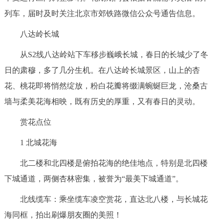
列车，届时及时关注北京市郊铁路微信公众号通告信息。
八达岭长城
从S2线八达岭站下车移步巍峨长城，春日的长城少了冬
日的肃穆，多了几分生机。在八达岭长城景区，山上的杏
花、桃花即将悄然绽放，粉白花瓣将缀满蜿蜒巨龙，沧桑古
墙与柔美花海相映，既有历史的厚重，又有春日的灵动。
赏花点位
1 北城花海
北二楼和北四楼是俯拍花海的绝佳地点，特别是北四楼
下城通道，两侧杏林密集，被誉为“最美下城通道”。
北线缆车：乘坐缆车凌空赏花，直达北八楼，与长城花
海同框，拍出刷爆朋友圈的美照！