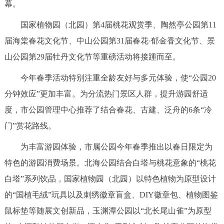
幕。
回到顶部
国家植物园（北园）第4届桃花观赏季、陶然亭公园第11
届海棠春花文化节、中山公园第31届春花·郁金香文化节、景
山公园第29届牡丹文化节等重磅活动将接踵而至。
今年春季活动特别注重全龄友好与多元体验，使“公园20
分钟效应”更加丰富。为分流热门景区人群，提升游园舒适
度，市公园管理中心推荐了结合春花、古建、泛舟的6条“冷
门”赏花路线。
为丰富游园体验，市属公园今年春季推出以春日限定为
特色的游园消费场景。北海公园结合白塔与桃花意象的“桃花
白塔”系列饮品，国家植物园（北园）以特色植物为原型设计
的“国植毛绒”玩具以及刺绣徽章盲盒、DIY徽章包、植物图鉴
鼠标垫等随展文创新品，玉渊潭公园以“北长尾山雀”为原型