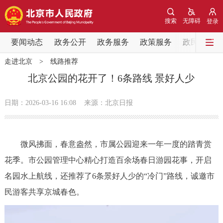
网站地图
搜索
无障碍
登录
要闻动态
要闻动态
政务公开
政务服务
政策服务
政民互动
走进北京
>
线路推荐
党中央精神
国务院信息
中央部委动态
北京公园的花开了！6条路线 景好人少
北京要闻
会议信息
部门动态
日期：2026-03-16 16:08
来源：北京日报
各区热点
微风拂面，春意盎然，市属公园迎来一年一度的踏青赏
政务公开
花季。市公园管理中心精心打造百余场春日游园花事，开启
名园水上航线，还推荐了6条景好人少的“冷门”路线，诚邀市
市领导
机构职能
政策服务
民游客共享京城春色。
政策兑现
政策解读
回应关切