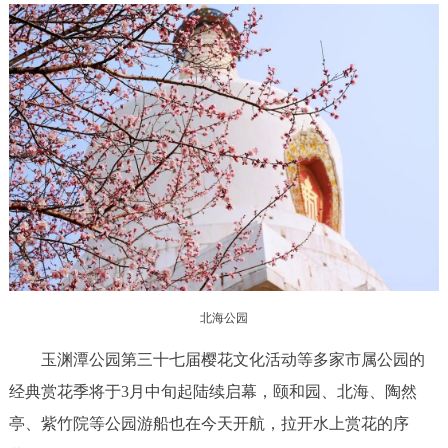
走进北京
北京概况
十六区概览
人文北京
绿色北京
图说北京
视频北京
多语种
ENGLISH
한국어
日本語
DEUTSCH
FRANÇAIS
РУССКИЙ ЯЗЫК
北海公园
ESPAÑOL
العربية
PORTUGUÊS
玉渊潭公园第三十七届樱花文化活动等多家市属公园的
经典赏花季将于3月中旬起陆续启幕，颐和园、北海、陶然
ITALIANO
亭、紫竹院等公园游船也在今天开航，拉开水上赏花的序