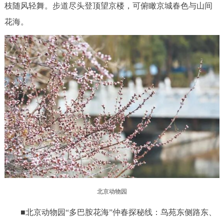
枝随风轻舞。步道尽头登顶望京楼，可俯瞰京城春色与山间
花海。
北京动物园
■北京动物园“多巴胺花海”仲春探秘线：鸟苑东侧路东、