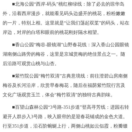
■北海公园“西岸-码头”桃红柳绿线：除了必去的琼华岛
外，沿着西岸漫步，就能看见码头边盛开的桃花，粉粉嫩嫩
的一片，特别上相。这里就是“让我们荡起双桨”的码头，站在
岸边，对岸的白塔和眼前的桃花刚好隔水相望。
■香山公园“梅谷-眼镜湖”山野春花线：深入香山公园眼镜
湖南侧山路旁的梅谷，这里是京城赏梅的绝佳景点之一。随
后沿路可观赏山桃与山杏。
■紫竹院公园“梅竹双清”古典意境线：前往澄碧山房南侧
梅谷及长河沿岸，欣赏早春梅花，随后在福荫紫竹院行宫及
文化广场观赏玉兰，体会“梅竹双清”的独特古典韵味。
■百望山森林公园“3号路-351步道”登高寻芳线：进园右转
避开人群步入3号路，映入眼帘的是迎春花铺成的金色大道。
行至351步道，沿石阶蜿蜒上行，两侧山桃如云似霞，粉瓣缀