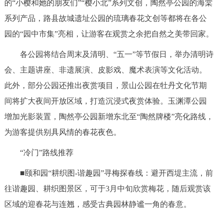
的“小樱和她的朋友们”“樱小北”系列文创，陶然亭公园的海棠
系列产品，路县故城遗址公园的琉璃春花文创等都将在各公
园的“园中市集”亮相，让游客在观赏之余把自然之美带回家。
各公园将结合周末及清明、“五一”等节假日，举办清明诗
会、主题讲座、非遗展演、皮影戏、魔术表演等文化活动。
此外，部分公园还推出夜赏项目，景山公园在牡丹文化节期
间将扩大夜间开放区域，打造沉浸式夜赏体验。玉渊潭公园
增加光影装置，陶然亭公园新增东北至“陶然牌楼”亮化路线，
为游客提供别具风情的春花夜色。
“冷门”路线推荐
■颐和园“耕织图-谐趣园”寻梅探春线：避开西堤主流，前
往谐趣园、耕织图景区，可于3月中旬欣赏梅花，随后观赏该
区域的迎春花与连翘，感受古典园林静谧一角的春意。