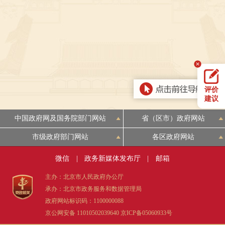
决策公开
专题公开
政务服务
个人服务
法人服务
部门服务
评价
便民服务
利企服务
投资项目
建议
中国政府网及国务院部门网站
省（区市）政府网站
中介服务
阳光政务
市级政府部门网站
各区政府网站
政民互动
微信
|
政务新媒体发布厅
|
邮箱
12345网上接诉即办
我要咨询
我要建议
主办：北京市人民政府办公厅
承办：北京市政务服务和数据管理局
政府网站标识码：1100000088
参与调查
在线访谈
图说互动
京公网安备 11010502039640
京ICP备05060933号