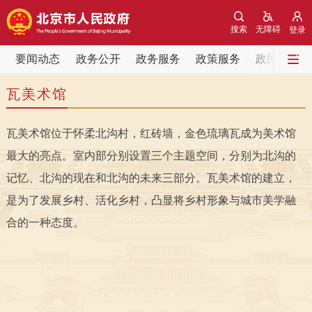
网站地图
搜索
无障碍
登录
要闻动态
要闻动态
政务公开
政务服务
政策服务
政民互动
瓦美术馆
党中央精神
国务院信息
中央部委动态
瓦美术馆位于怀柔北沟村，红砖墙，金色琉璃瓦成为美术馆
北京要闻
会议信息
部门动态
最大的亮点。室内部分别设置三个主题空间，分别为北沟的
各区热点
记忆、北沟的现在和北沟的未来三部分。瓦美术馆的建立，
是为了发展乡村、活化乡村，凸显将乡村形象与城市美学融
政务公开
合的一种态度。
市领导
机构职能
政策服务
政策兑现
政策解读
回应关切