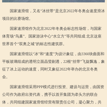
走进北京
国家速滑馆，又名“冰丝带”是北京2022年冬奥会速度滑冰
北京概况
十六区概览
人文北京
项目的比赛场馆。
国家速滑馆作为北京2022年冬奥会标志性场馆，与国家
绿色北京
图说北京
视频北京
体育场“鸟巢”、国家游泳中心“水立方”等共同组成 北京这座
多语种
世界首个“双奥之城”的标志性建筑群。
ENGLISH
한국어
日本語
国家速滑馆以“冰”和“速度”为设计象征，由3360块曲面和
平板玻璃组成的透明立面晶莹剔透，22根“丝带”飞旋飘逸，象
DEUTSCH
FRANÇAIS
РУССКИЙ ЯЗЫК
征了冰上运动的速度，同时又象征2022年举办的北京冬奥
会。
ESPAÑOL
العربية
PORTUGUÊS
国家速滑馆采用PPP模式进行投资、建设与运营，由国资
公司作为政府出资代表，携手以首开集团为牵头方的联合
ITALIANO
体，共同组建国家速滑馆经营有限责任公司，凝心聚力，共