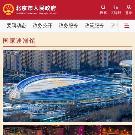
网站地图
搜索
无障碍
登录
要闻动态
要闻动态
政务公开
政务服务
政策服务
政民互动
国家速滑馆
党中央精神
国务院信息
中央部委动态
北京要闻
会议信息
部门动态
各区热点
政务公开
市领导
机构职能
政策服务
政策兑现
政策解读
回应关切