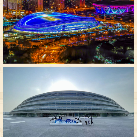
决策公开
专题公开
政务服务
个人服务
法人服务
部门服务
便民服务
利企服务
投资项目
中介服务
阳光政务
政民互动
12345网上接诉即办
我要咨询
我要建议
参与调查
在线访谈
图说互动