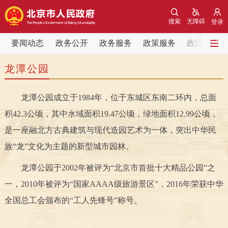
网站地图
搜索
无障碍
登录
要闻动态
要闻动态
政务公开
政务服务
政策服务
政民互动
龙潭公园
党中央精神
国务院信息
中央部委动态
龙潭公园成立于1984年，位于东城区东南二环内，总面
北京要闻
会议信息
部门动态
积42.3公顷，其中水域面积19.47公顷，绿地面积12.99公顷，
各区热点
是一座融北方古典建筑与现代造园艺术为一体，突出中华民
族“龙”文化为主题的新型城市园林。
政务公开
龙潭公园于2002年被评为“北京市首批十大精品公园”之
市领导
机构职能
政策服务
一，2010年被评为“国家AAAA级旅游景区”，2016年荣获中华
全国总工会颁布的“工人先锋号”称号。
政策兑现
政策解读
回应关切