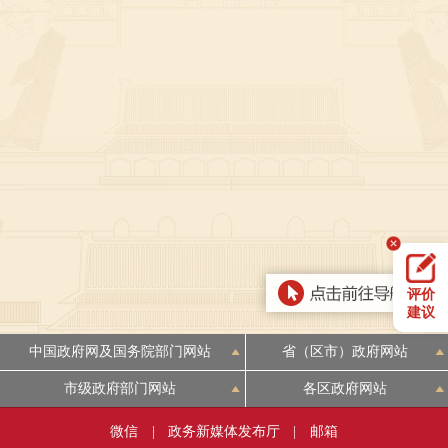
决策公开
专题公开
政务服务
个人服务
法人服务
部门服务
便民服务
利企服务
投资项目
中介服务
阳光政务
评价
政民互动
建议
12345网上接诉即办
我要咨询
我要建议
中国政府网及国务院部门网站
省（区市）政府网站
市级政府部门网站
各区政府网站
参与调查
在线访谈
图说互动
微信
|
政务新媒体发布厅
|
邮箱