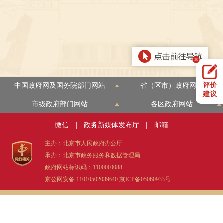
决策公开
专题公开
政务服务
个人服务
法人服务
部门服务
评价
中国政府网及国务院部门网站
省（区市）政府网站
便民服务
利企服务
投资项目
建议
市级政府部门网站
各区政府网站
中介服务
阳光政务
微信
|
政务新媒体发布厅
|
邮箱
主办：北京市人民政府办公厅
政民互动
承办：北京市政务服务和数据管理局
政府网站标识码：1100000088
12345网上接诉即办
我要咨询
我要建议
京公网安备 11010502039640
京ICP备05060933号
参与调查
在线访谈
图说互动