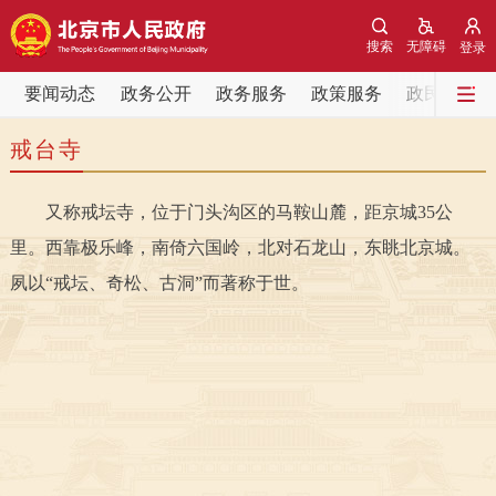
网站地图
搜索
无障碍
登录
要闻动态
要闻动态
政务公开
政务服务
政策服务
政民互动
戒台寺
党中央精神
国务院信息
中央部委动态
又称戒坛寺，位于门头沟区的马鞍山麓，距京城35公
北京要闻
会议信息
部门动态
里。西靠极乐峰，南倚六国岭，北对石龙山，东眺北京城。
各区热点
夙以“戒坛、奇松、古洞”而著称于世。
政务公开
市领导
机构职能
政策服务
政策兑现
政策解读
回应关切