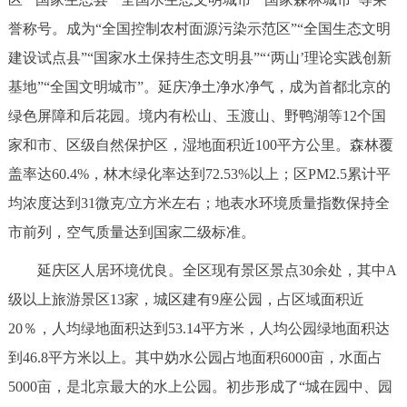
走进北京
誉称号。成为“全国控制农村面源污染示范区”“全国生态文明
北京概况
十六区概览
人文北京
建设试点县”“国家水土保持生态文明县”“‘两山’理论实践创新
基地”“全国文明城市”。延庆净土净水净气，成为首都北京的
绿色北京
图说北京
视频北京
绿色屏障和后花园。境内有松山、玉渡山、野鸭湖等12个国
家和市、区级自然保护区，湿地面积近100平方公里。森林覆
多语种
盖率达60.4%，林木绿化率达到72.53%以上；区PM2.5累计平
ENGLISH
한국어
日本語
均浓度达到31微克/立方米左右；地表水环境质量指数保持全
市前列，空气质量达到国家二级标准。
DEUTSCH
FRANÇAIS
РУССКИЙ ЯЗЫК
延庆区人居环境优良。全区现有景区景点30余处，其中A
级以上旅游景区13家，城区建有9座公园，占区域面积近
ESPAÑOL
العربية
PORTUGUÊS
20％，人均绿地面积达到53.14平方米，人均公园绿地面积达
到46.8平方米以上。其中妫水公园占地面积6000亩，水面占
ITALIANO
5000亩，是北京最大的水上公园。初步形成了“城在园中、园