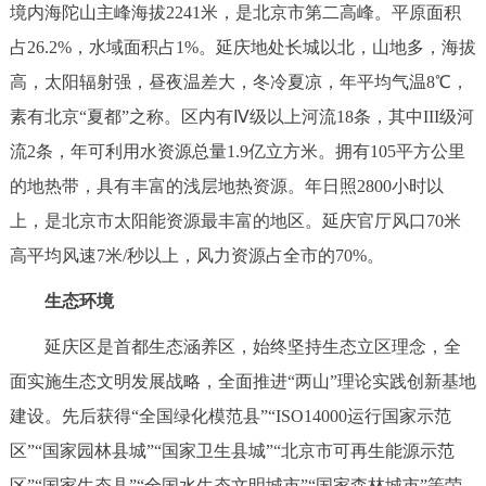
境内海陀山主峰海拔2241米，是北京市第二高峰。平原面积
决策公开
专题公开
占26.2%，水域面积占1%。延庆地处长城以北，山地多，海拔
政务服务
高，太阳辐射强，昼夜温差大，冬冷夏凉，年平均气温8℃，
素有北京“夏都”之称。区内有Ⅳ级以上河流18条，其中III级河
个人服务
法人服务
部门服务
流2条，年可利用水资源总量1.9亿立方米。拥有105平方公里
的地热带，具有丰富的浅层地热资源。年日照2800小时以
便民服务
利企服务
投资项目
上，是北京市太阳能资源最丰富的地区。延庆官厅风口70米
高平均风速7米/秒以上，风力资源占全市的70%。
中介服务
阳光政务
生态环境
政民互动
延庆区是首都生态涵养区，始终坚持生态立区理念，全
12345网上接诉即办
我要咨询
我要建议
面实施生态文明发展战略，全面推进“两山”理论实践创新基地
建设。先后获得“全国绿化模范县”“ISO14000运行国家示范
参与调查
在线访谈
图说互动
区”“国家园林县城”“国家卫生县城”“北京市可再生能源示范
区”“国家生态县”“全国水生态文明城市”“国家森林城市”等荣