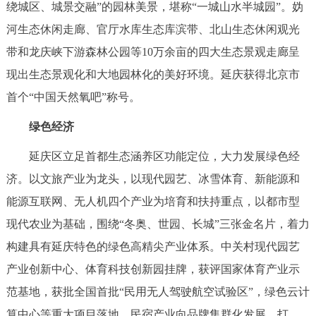
绕城区、城景交融”的园林美景，堪称“一城山水半城园”。妫
回到顶部
河生态休闲走廊、官厅水库生态库滨带、北山生态休闲观光
带和龙庆峡下游森林公园等10万余亩的四大生态景观走廊呈
现出生态景观化和大地园林化的美好环境。延庆获得北京市
首个“中国天然氧吧”称号。
绿色经济
延庆区立足首都生态涵养区功能定位，大力发展绿色经
济。以文旅产业为龙头，以现代园艺、冰雪体育、新能源和
能源互联网、无人机四个产业为培育和扶持重点，以都市型
现代农业为基础，围绕“冬奥、世园、长城”三张金名片，着力
构建具有延庆特色的绿色高精尖产业体系。中关村现代园艺
产业创新中心、体育科技创新园挂牌，获评国家体育产业示
范基地，获批全国首批“民用无人驾驶航空试验区”，绿色云计
算中心等重大项目落地。民宿产业向品牌集群化发展，打