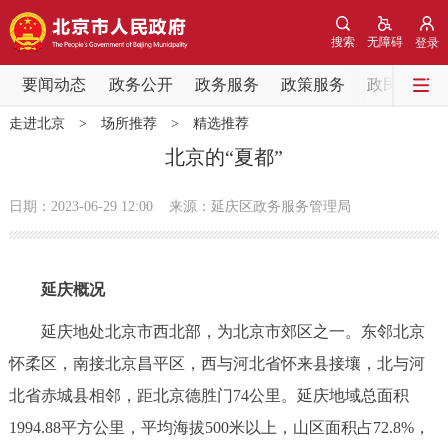
网站地图
搜索
无障碍
登录
要闻动态
要闻动态
政务公开
政务服务
政策服务
政民互动
走进北京
>
场所推荐
>
精选推荐
党中央精神
国务院信息
中央部委动态
北京的“夏都”
北京要闻
会议信息
部门动态
日期：2023-06-29 12:00
来源：延庆区政务服务管理局
各区热点
延庆概况
政务公开
延庆地处北京市西北部，为北京市郊区之一。东邻北京
市领导
机构职能
政策服务
怀柔区，南接北京昌平区，西与河北省怀来县接壤，北与河
北省赤城县相邻，距北京德胜门74公里。延庆地域总面积
政策兑现
政策解读
回应关切
1994.88平方公里，平均海拔500米以上，山区面积占72.8%，