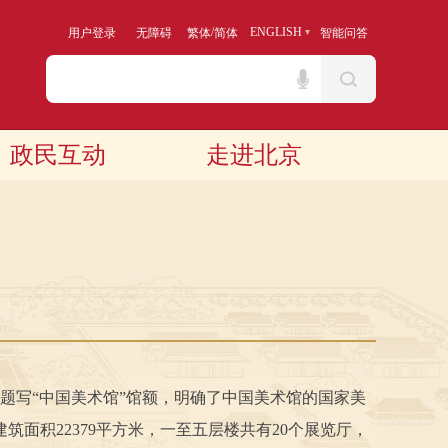
/
ENGLISH
用户登录
无障碍
繁体
简体
智能问答
政民互动
走进北京
题写“中国美术馆”馆额，明确了中国美术馆的国家美
面积22379平方米，一至五层楼共有20个展览厅，