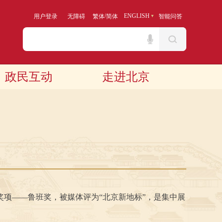
/
ENGLISH
用户登录
无障碍
繁体
简体
智能问答
政民互动
走进北京
高奖项——鲁班奖，被媒体评为“北京新地标”，是集中展