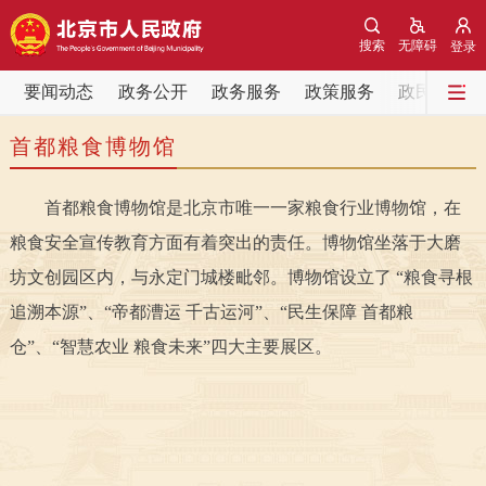
网站地图
搜索
无障碍
登录
要闻动态
要闻动态
政务公开
政务服务
政策服务
政民互动
首都粮食博物馆
党中央精神
国务院信息
中央部委动态
首都粮食博物馆
是北京市唯一一家粮食行业博物馆，在
北京要闻
会议信息
部门动态
粮食安全宣传教育方面有着突出的责任。博物馆坐落于大磨
各区热点
坊文创园区内，与永定门城楼毗邻。博物馆设立了 “粮食寻根
追溯本源”、“帝都漕运 千古运河”、“民生保障 首都粮
政务公开
仓”、“智慧农业 粮食未来”四大主要展区。
市领导
机构职能
政策服务
政策兑现
政策解读
回应关切