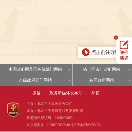
决策公开
专题公开
政务服务
个人服务
法人服务
部门服务
评价
便民服务
利企服务
投资项目
建议
中国政府网及国务院部门网站
省（区市）政府网站
中介服务
阳光政务
市级政府部门网站
各区政府网站
政民互动
微信
|
政务新媒体发布厅
|
邮箱
12345网上接诉即办
我要咨询
我要建议
主办：北京市人民政府办公厅
承办：北京市政务服务和数据管理局
政府网站标识码：1100000088
参与调查
在线访谈
图说互动
京公网安备 11010502039640
京ICP备05060933号