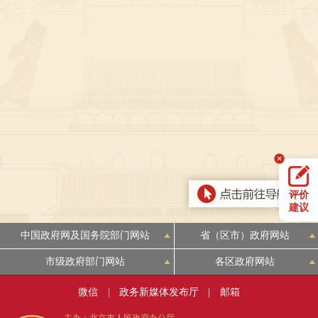
决策公开
专题公开
政务服务
个人服务
法人服务
部门服务
便民服务
利企服务
投资项目
中介服务
阳光政务
评价
建议
政民互动
中国政府网及国务院部门网站
省（区市）政府网站
12345网上接诉即办
我要咨询
我要建议
市级政府部门网站
各区政府网站
参与调查
在线访谈
图说互动
微信
|
政务新媒体发布厅
|
邮箱
主办：北京市人民政府办公厅