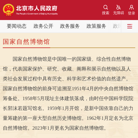
网站地图
搜索
无障碍
登录
要闻动态
要闻动态
政务公开
政务服务
政策服务
政民互动
国家自然博物馆
党中央精神
国务院信息
中央部委动态
国家自然博物馆是中国唯一的国家级、综合性自然博物
北京要闻
会议信息
部门动态
馆，代表国家保护、研究、收藏、阐释和展示自然物以及人
各区热点
类社会发展过程中具有历史、科学和艺术价值的自然遗产。
国家自然博物馆的前身可追溯至1951年4月的中央自然博物馆
政务公开
筹备处。1958年5月现址主体建筑落成，由时任中国科学院院
长郭沫若题写馆名。1959年1月开馆，是新中国依靠自己的力
市领导
机构职能
政策服务
量筹建的第一座大型自然历史博物馆。1962年1月定名为北京
政策兑现
政策解读
回应关切
自然博物馆。2023年1月更名为国家自然博物馆。