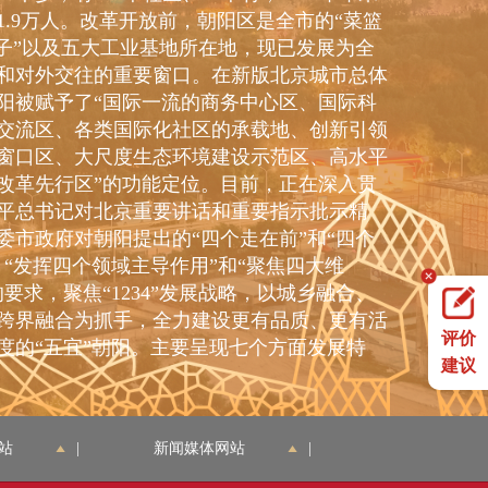
41.9万人。改革开放前，朝阳区是全市的“菜篮
袋子”以及五大工业基地所在地，现已发展为全
和对外交往的重要窗口。在新版北京城市总体
阳被赋予了“国际一流的商务中心区、国际科
交流区、各类国际化社区的承载地、创新引领
窗口区、大尺度生态环境建设示范区、高水平
改革先行区”的功能定位。目前，正在深入贯
平总书记对北京重要讲话和重要指示批示精
委市政府对朝阳提出的“四个走在前”和“四个
、“发挥四个领域主导作用”和“聚焦四大维
要求，聚焦“1234”发展战略，以城乡融合、
跨界融合为抓手，全力建设更有品质、更有活
评价
度的“五宜”朝阳。主要呈现七个方面发展特
建议
化产业体系加快构建，是全市经济发展主阵
年，GDP实现9668.5亿元，同比增长5.2%。地方
站
|
新闻媒体网站
|
算收入完成1137.1亿元，同比增长2.8%，区
预算收入完成569亿元，同比增长0.5%。固定