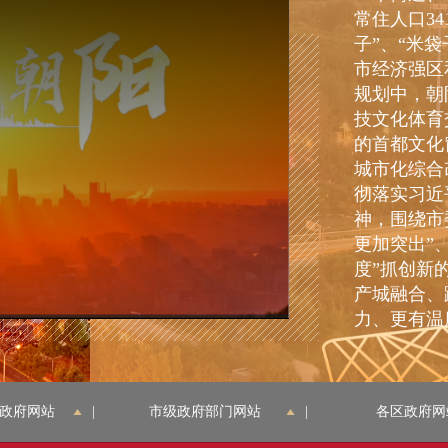
常住人口3
子”、“米
市经济强区
规划中，朝
技文化体育
的首都文化
城市化综合
彻落实习近
神，围绕市
更加突出”
度”抓创新的
产城融合、
力、更有温
点：
一是现代
地。
2025
政府网站
|
市级政府部门网站
|
各区政府网
级一般公共预
级一般公共