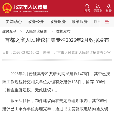
网站地图
搜索
无障碍
登录
要闻动态
要闻动态
政务公开
政务服务
政策服务
政民互动
政民互动
>
人民建议征集
>
数据发布
党中央精神
国务院信息
中央部委动态
首都之窗人民建议征集专栏2026年2月数据发布
北京要闻
会议信息
部门动态
日期：2026-03-02 10:02
来源：北京市人民政府人民建议征集办公室
各区热点
2026年2月份征集专栏共收到网民建议1476件，其中已按
政务公开
照工作规程转交相关单位办理有效建议135件，留存1336件
（包含重复建议、无效建议）。
市领导
机构职能
政策服务
截至3月1日，70件建议尚在规定办理期限内，其它65件
政策兑现
政策解读
回应关切
建议已由承办单位办理完毕，通过书面答复或电话沟通反馈