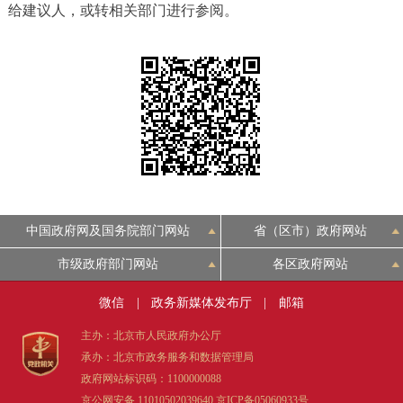
给建议人，或转相关部门进行参阅。
决策公开
专题公开
政务服务
个人服务
法人服务
部门服务
便民服务
利企服务
投资项目
中介服务
阳光政务
中国政府网及国务院部门网站
省（区市）政府网站
市级政府部门网站
各区政府网站
政民互动
微信
|
政务新媒体发布厅
|
邮箱
12345网上接诉即办
我要咨询
我要建议
主办：北京市人民政府办公厅
承办：北京市政务服务和数据管理局
参与调查
在线访谈
图说互动
政府网站标识码：1100000088
京公网安备 11010502039640
京ICP备05060933号