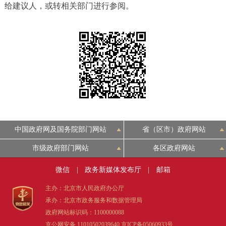
给建议人，或转相关部门进行参阅。
决策公开
专题公开
政务服务
个人服务
法人服务
部门服务
便民服务
利企服务
投资项目
中介服务
阳光政务
中国政府网及国务院部门网站
省（区市）政府网站
市级政府部门网站
各区政府网站
政民互动
微信
|
政务新媒体发布厅
|
邮箱
12345网上接诉即办
我要咨询
我要建议
主办：北京市人民政府办公厅
承办：北京市政务服务和数据管理局
参与调查
在线访谈
图说互动
政府网站标识码：1100000088
京公网安备 11010502039640
京ICP备05060933号