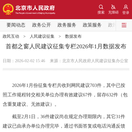
网站地图
搜索
无障碍
登录
要闻动态
要闻动态
政务公开
政务服务
政策服务
政民互动
政民互动
>
人民建议征集
>
数据发布
党中央精神
国务院信息
中央部委动态
首都之窗人民建议征集专栏2026年1月数据发布
北京要闻
会议信息
部门动态
日期：2026-02-02 15:46
来源：北京市人民政府人民建议征集办公室
各区热点
2026年1月份征集专栏共收到网民建议703件，其中已按
政务公开
照工作规程转交相关单位办理有效建议67件，留存632件（包
含重复建议、无效建议）。
市领导
机构职能
政策服务
截至2月1日，36件建议尚在规定办理期限内，其它31件
政策兑现
政策解读
回应关切
建议已由承办单位办理完毕，通过书面答复或电话沟通反馈