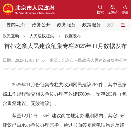
网站地图
搜索
无障碍
登录
要闻动态
要闻动态
政务公开
政务服务
政策服务
政民互动
政民互动
>
人民建议征集
>
数据发布
党中央精神
国务院信息
中央部委动态
首都之窗人民建议征集专栏2025年11月数据发布
北京要闻
会议信息
部门动态
日期：2025-12-01 14:56
来源：北京市人民政府人民建议征集办公室
各区热点
2025年11月份征集专栏共收到网民建议263件，其中已按
政务公开
照工作规程转交相关单位办理有效建议60件，留存203件（包
含重复建议、无效建议）。
市领导
机构职能
政策服务
截至12月1日，35件建议尚在规定办理期限内，其它25件
政策兑现
政策解读
回应关切
建议已由承办单位办理完毕，通过书面答复或电话沟通反馈