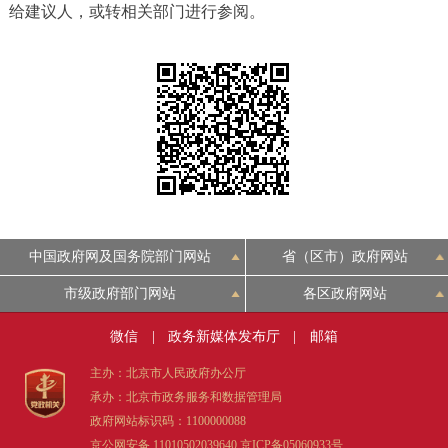
给建议人，或转相关部门进行参阅。
决策公开
专题公开
政务服务
个人服务
法人服务
部门服务
便民服务
利企服务
投资项目
中介服务
阳光政务
中国政府网及国务院部门网站
省（区市）政府网站
市级政府部门网站
各区政府网站
政民互动
微信
|
政务新媒体发布厅
|
邮箱
12345网上接诉即办
我要咨询
我要建议
主办：北京市人民政府办公厅
承办：北京市政务服务和数据管理局
参与调查
在线访谈
图说互动
政府网站标识码：1100000088
京公网安备 11010502039640
京ICP备05060933号