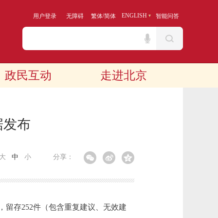
/
ENGLISH
用户登录
无障碍
繁体
简体
智能问答
政民互动
走进北京
据发布
大
中
小
分享：
，留存252件（包含重复建议、无效建