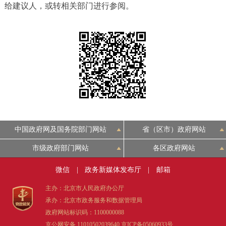
给建议人，或转相关部门进行参阅。
决策公开
专题公开
政务服务
个人服务
法人服务
部门服务
便民服务
利企服务
投资项目
中介服务
阳光政务
中国政府网及国务院部门网站
省（区市）政府网站
市级政府部门网站
各区政府网站
政民互动
微信
|
政务新媒体发布厅
|
邮箱
12345网上接诉即办
我要咨询
我要建议
主办：北京市人民政府办公厅
承办：北京市政务服务和数据管理局
参与调查
在线访谈
图说互动
政府网站标识码：1100000088
京公网安备 11010502039640
京ICP备05060933号