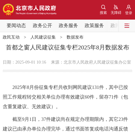
网站地图
搜索
无障碍
登录
要闻动态
要闻动态
政务公开
政务服务
政策服务
政民互动
政民互动
>
人民建议征集
>
数据发布
党中央精神
国务院信息
中央部委动态
首都之窗人民建议征集专栏2025年8月数据发布
北京要闻
会议信息
部门动态
日期：2025-09-01 10:16
来源：北京市人民政府人民建议征集办公室
各区热点
2025年8月份征集专栏共收到网民建议131件，其中已按
政务公开
照工作规程转交相关单位办理有效建议60件，留存71件（包
含重复建议、无效建议）。
市领导
机构职能
政策服务
截至9月1日，37件建议尚在规定办理期限内，其它23件
政策兑现
政策解读
回应关切
建议已由承办单位办理完毕，通过书面答复或电话沟通反馈