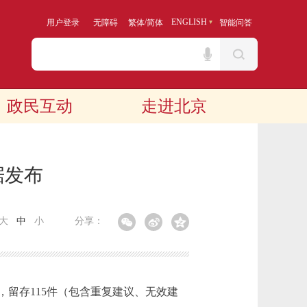
/
ENGLISH
用户登录
无障碍
繁体
简体
智能问答
政民互动
走进北京
据发布
大
中
小
分享：
，留存115件（包含重复建议、无效建