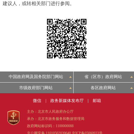
建议人，或转相关部门进行参阅。
决策公开
专题公开
政务服务
个人服务
法人服务
部门服务
便民服务
利企服务
投资项目
中介服务
阳光政务
中国政府网及国务院部门网站
省（区市）政府网站
市级政府部门网站
各区政府网站
政民互动
微信
|
政务新媒体发布厅
|
邮箱
12345网上接诉即办
我要咨询
我要建议
主办：北京市人民政府办公厅
承办：北京市政务服务和数据管理局
参与调查
在线访谈
图说互动
政府网站标识码：1100000088
京公网安备 11010502039640
京ICP备05060933号