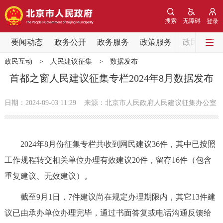
网站地图
搜索
无障碍
登录
要闻动态
要闻动态
政务公开
政务服务
政策服务
政民互动
政民互动
>
人民建议征集
>
数据发布
党中央精神
国务院信息
中央部委动态
首都之窗人民建议征集专栏2024年8月数据发布
北京要闻
会议信息
部门动态
日期：2024-09-03 11:29
来源：北京市人民政府人民建议征集办公室
各区热点
2024年8月份征集专栏共收到网民建议36件，其中已按照
政务公开
工作规程转交相关单位办理有效建议20件，留存16件（包含
重复建议、无效建议）。
市领导
机构职能
政策服务
截至9月1日，7件建议尚在规定办理期限内，其它13件建
政策兑现
政策解读
回应关切
议已由承办单位办理完毕，通过书面答复或电话沟通反馈给