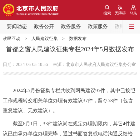
网站地图
搜索
无障碍
登录
要闻动态
要闻动态
政务公开
政务服务
政策服务
政民互动
政民互动
>
人民建议征集
>
数据发布
党中央精神
国务院信息
中央部委动态
首都之窗人民建议征集专栏2024年5月数据发布
北京要闻
会议信息
部门动态
日期：2024-06-03 10:56
来源：北京市人民政府人民建议征集办公室
各区热点
2024年5月份征集专栏共收到网民建议95件，其中已按照
政务公开
工作规程转交相关单位办理有效建议37件，留存58件（包含
重复建议、无效建议）。
市领导
机构职能
政策服务
截至6月1日，33件建议尚在规定办理期限内，其它4件建
政策兑现
政策解读
回应关切
议已由承办单位办理完毕，通过书面答复或电话沟通反馈给