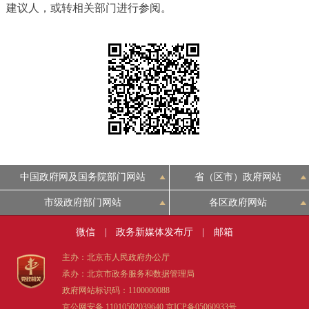
建议人，或转相关部门进行参阅。
决策公开
专题公开
政务服务
个人服务
法人服务
部门服务
便民服务
利企服务
投资项目
中介服务
阳光政务
中国政府网及国务院部门网站
省（区市）政府网站
市级政府部门网站
各区政府网站
政民互动
微信
|
政务新媒体发布厅
|
邮箱
12345网上接诉即办
我要咨询
我要建议
主办：北京市人民政府办公厅
承办：北京市政务服务和数据管理局
参与调查
在线访谈
图说互动
政府网站标识码：1100000088
京公网安备 11010502039640
京ICP备05060933号