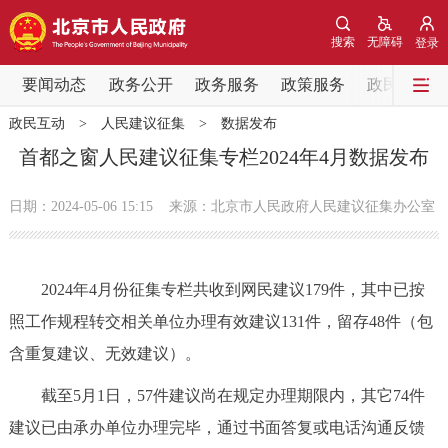
网站地图
搜索
无障碍
登录
要闻动态
要闻动态
政务公开
政务服务
政策服务
政民互动
政民互动
>
人民建议征集
>
数据发布
党中央精神
国务院信息
中央部委动态
首都之窗人民建议征集专栏2024年4月数据发布
北京要闻
会议信息
部门动态
日期：2024-05-06 15:15
来源：北京市人民政府人民建议征集办公室
各区热点
2024年4月份征集专栏共收到网民建议179件，其中已按
政务公开
照工作规程转交相关单位办理有效建议131件，留存48件（包
含重复建议、无效建议）。
市领导
机构职能
政策服务
截至5月1日，57件建议尚在规定办理期限内，其它74件
政策兑现
政策解读
回应关切
建议已由承办单位办理完毕，通过书面答复或电话沟通反馈