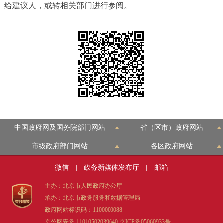
给建议人，或转相关部门进行参阅。
决策公开
专题公开
政务服务
个人服务
法人服务
部门服务
便民服务
利企服务
投资项目
中介服务
阳光政务
中国政府网及国务院部门网站
省（区市）政府网站
市级政府部门网站
各区政府网站
政民互动
微信
|
政务新媒体发布厅
|
邮箱
12345网上接诉即办
我要咨询
我要建议
主办：北京市人民政府办公厅
承办：北京市政务服务和数据管理局
参与调查
在线访谈
图说互动
政府网站标识码：1100000088
京公网安备 11010502039640
京ICP备05060933号