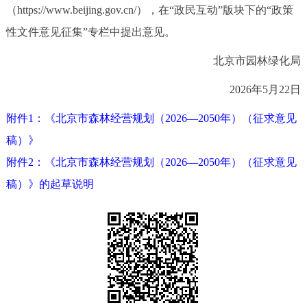
走进北京
（https://www.beijing.gov.cn/），在“政民互动”版块下的“政策
性文件意见征集”专栏中提出意见。
北京概况
十六区概览
人文北京
北京市园林绿化局
绿色北京
图说北京
视频北京
2026年5月22日
多语种
附件1：《北京市森林经营规划（2026—2050年）（征求意见
稿）》
ENGLISH
한국어
日本語
附件2：《北京市森林经营规划（2026—2050年）（征求意见
稿）》的起草说明
DEUTSCH
FRANÇAIS
РУССКИЙ ЯЗЫК
ESPAÑOL
العربية
PORTUGUÊS
ITALIANO