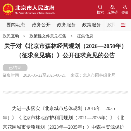
网站地图
搜索
无障碍
登录
要闻动态
要闻动态
政务公开
政务服务
政策服务
政民互动
政民互动
>
政策性文件意见征集
>
征集信息
党中央精神
国务院信息
中央部委动态
关于对《北京市森林经营规划（2026—2050年）
（征求意见稿）》公开征求意见的公告
北京要闻
会议信息
部门动态
已结束
各区热点
征集时间：
2026-05-22
至
2026-06-21
来源：北京市园林绿化局
政务公开
市领导
机构职能
政策服务
为进一步落实《北京城市总体规划（2016年—2035
年）》《北京市林地保护利用规划（2021—2035年）》《北
政策兑现
政策解读
回应关切
京花园城市专项规划（2023年—2035年）》中森林资源保护