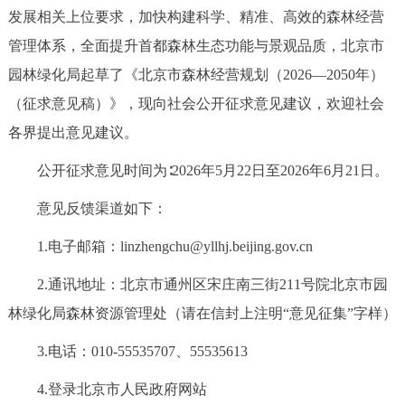
发展相关上位要求，加快构建科学、精准、高效的森林经营
决策公开
专题公开
管理体系，全面提升首都森林生态功能与景观品质，北京市
政务服务
园林绿化局起草了《北京市森林经营规划（2026—2050年）
（征求意见稿）》，现向社会公开征求意见建议，欢迎社会
个人服务
法人服务
部门服务
各界提出意见建议。
便民服务
利企服务
投资项目
公开征求意见时间为∶2026年5月22日至2026年6月21日。
意见反馈渠道如下：
中介服务
阳光政务
1.电子邮箱：linzhengchu@yllhj.beijing.gov.cn
政民互动
2.通讯地址：北京市通州区宋庄南三街211号院北京市园
林绿化局森林资源管理处（请在信封上注明“意见征集”字样）
12345网上接诉即办
我要咨询
我要建议
3.电话：010-55535707、55535613
参与调查
在线访谈
图说互动
4.登录北京市人民政府网站