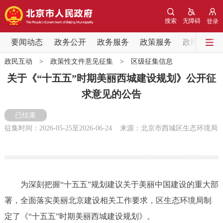
网站地图
搜索
无障碍
登录
要闻动态
要闻动态
政务公开
政务服务
政策服务
政民互动
政民互动
>
政策性文件意见征集
>
区级征集信息
党中央精神
国务院信息
中央部委动态
关于《“十五五”时期美丽西城建设规划》公开征
求意见的公告
北京要闻
会议信息
部门动态
已结束
各区热点
征集时间：
2026-05-25
至
2026-06-24
来源：北京市西城区生态环境局
政务公开
市领导
机构职能
政策服务
为深刻把握“十五五”规划建议关于美丽中国建设的重大部
署，全面落实美丽北京建设相关工作要求，区生态环境局制
政策兑现
政策解读
回应关切
定了《“十五五”时期美丽西城建设规划》。