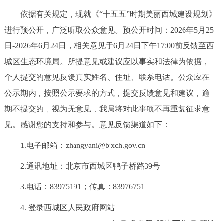
决策公开
专题公开
依据有关规定，现就《“十五五”时期美丽西城建设规划》
进行预公开，广泛听取公众意见。预公开时间：2026年5月25
政务服务
日-2026年6月24日，相关意见于6月24日下午17:00前反馈至西
城区生态环境局。所提意见或建议应以事实和法律为依据，
个人服务
法人服务
部门服务
个人提交的意见反馈真实姓名、住址、联系电话。公众应在
便民服务
利企服务
投资项目
公示期内，按照公示要求的方式，提交反馈意见和建议，逾
期不提交的，视为无意见，我局将对此事项不再重复征求意
中介服务
阳光政务
见。感谢您的支持和参与。意见反馈渠道如下：
1.电子邮箱：zhangyani@bjxch.gov.cn
政民互动
2.通讯地址：北京市西城区鸭子桥路39号
12345网上接诉即办
我要咨询
我要建议
3.电话：83975191；传真：83976751
参与调查
在线访谈
图说互动
4. 登录西城区人民政府网站