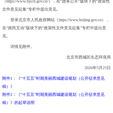
（https://www.bjxch.gov.cn/），在“政务公开”版块下的“政策性
走进北京
文件意见征集”专栏中提出意见。
北京概况
十六区概览
人文北京
登录北京市人民政府网站（https://www.beijing.gov.cn），
在“政民互动”版块下的“政策性文件意见征集”专栏中提出意
绿色北京
图说北京
视频北京
见。
多语种
详情见附件。
ENGLISH
한국어
日本語
北京市西城区生态环境局
2026年5月25日
DEUTSCH
FRANÇAIS
РУССКИЙ ЯЗЫК
附件1：《“十五五”时期美丽西城建设规划（公开征求意见
ESPAÑOL
العربية
PORTUGUÊS
稿）》
附件2：《“十五五”时期美丽西城建设规划（公开征求意见
ITALIANO
稿）》的起草说明