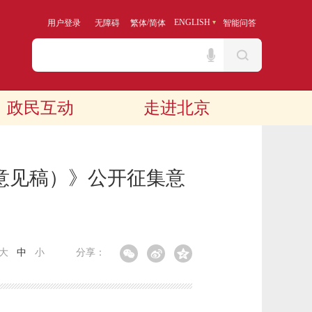
/
ENGLISH
用户登录
无障碍
繁体
简体
智能问答
政民互动
走进北京
求意见稿）》公开征集意
大
中
小
分享：