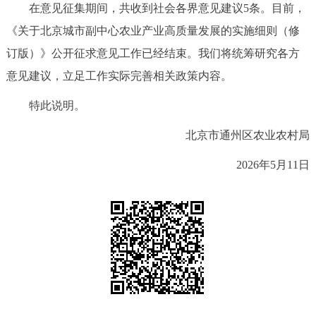
在意见征集期间，共收到社会各界意见建议5条。目前，
决策公开
专题公开
《关于北京城市副中心农业产业高质量发展的实施细则（修
政务服务
订版）》公开征求意见工作已经结束。我们将统筹研究各方
意见建议，立足工作实际完善相关政策内容。
个人服务
法人服务
部门服务
特此说明。
便民服务
利企服务
投资项目
北京市通州区农业农村局
2026年5月11日
中介服务
阳光政务
政民互动
12345网上接诉即办
我要咨询
我要建议
参与调查
在线访谈
图说互动