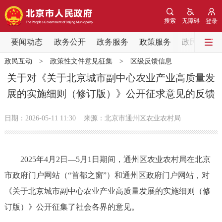
网站地图
搜索
无障碍
登录
要闻动态
要闻动态
政务公开
政务服务
政策服务
政民互动
政民互动
>
政策性文件意见征集
>
区级反馈信息
党中央精神
国务院信息
中央部委动态
关于对《关于北京城市副中心农业产业高质量发
展的实施细则（修订版）》公开征求意见的反馈
北京要闻
会议信息
部门动态
日期：2026-05-11 11:30
来源：北京市通州区农业农村局
各区热点
政务公开
2025年4月2日—5月1日期间，通州区农业农村局在北京
市政府门户网站（“首都之窗”）和通州区政府门户网站，对
市领导
机构职能
政策服务
《关于北京城市副中心农业产业高质量发展的实施细则（修
政策兑现
政策解读
回应关切
订版）》公开征集了社会各界的意见。