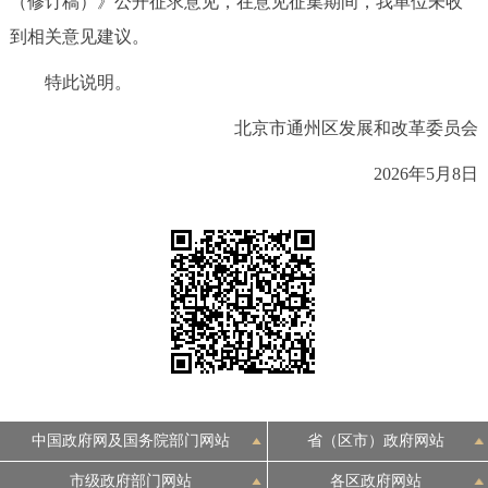
（修订稿）》公开征求意见，在意见征集期间，我单位未收
决策公开
专题公开
到相关意见建议。
政务服务
特此说明。
北京市通州区发展和改革委员会
个人服务
法人服务
部门服务
2026年5月8日
便民服务
利企服务
投资项目
中介服务
阳光政务
政民互动
12345网上接诉即办
我要咨询
我要建议
中国政府网及国务院部门网站
省（区市）政府网站
参与调查
在线访谈
图说互动
市级政府部门网站
各区政府网站