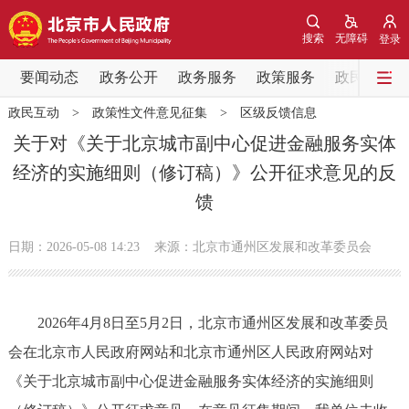
网站地图
搜索
无障碍
登录
要闻动态
要闻动态
政务公开
政务服务
政策服务
政民互动
政民互动
>
政策性文件意见征集
>
区级反馈信息
党中央精神
国务院信息
中央部委动态
关于对《关于北京城市副中心促进金融服务实体
经济的实施细则（修订稿）》公开征求意见的反
北京要闻
会议信息
部门动态
馈
各区热点
日期：2026-05-08 14:23
来源：北京市通州区发展和改革委员会
政务公开
2026年4月8日至5月2日，北京市通州区发展和改革委员
市领导
机构职能
政策服务
会在北京市人民政府网站和北京市通州区人民政府网站对
政策兑现
政策解读
回应关切
《关于北京城市副中心促进金融服务实体经济的实施细则